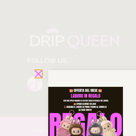
FOLLOW US
©drip-
queen 2025 All rights reserved!