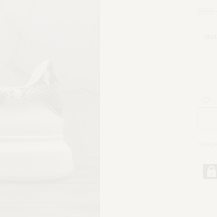
299
TAGL
Catego