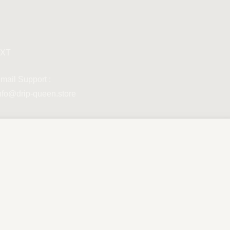
XT
mail Support :
nfo@drip-queen.store