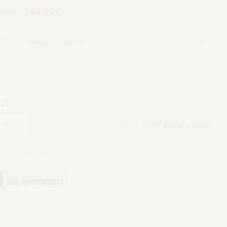
.99
€
144.99
€
IA
Aggiungi al carrello
BUY NOW
Add to wishlist
rie:
All Products
,
MQ