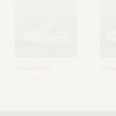
ALEXANDER MQ
ALEXA
299.99
€
144.99
€
299.99
€
1
Scegli