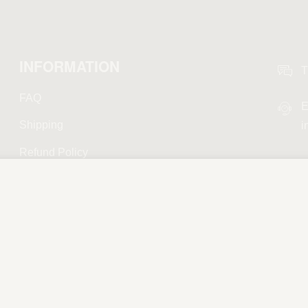
INFORMATION
T
FAQ
E
Shipping
i
Refund Policy
Privacy Policy
Terms and Conditions