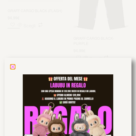
GRAFF CARGO BLACK (FLASH)
94.99
€
Scegli
GRAFF CARGO BLACK-
PURPLE
94.99
€
Scegli