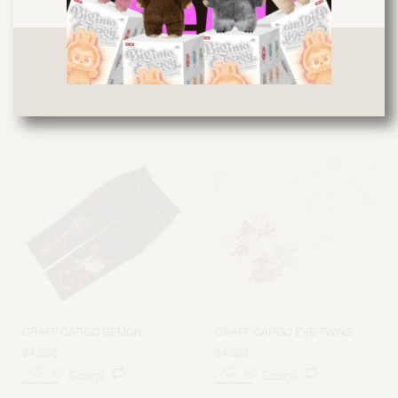
GRAFF CARGO CONVERTIBLE
BLACK-RED
GRAFF CARGO CONVERTIBLE
BLACK-GREY
94.99
€
94.99
€
Scegli
Scegli
GRAFF CARGO DEMON
GRAFF CARGO EVE TWINS
94.99
€
94.99
€
Scegli
Scegli