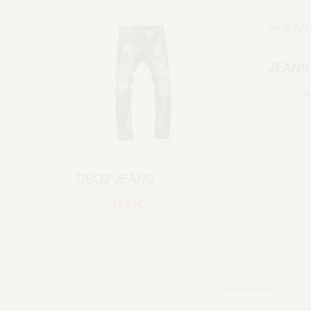
JEANS
149.99
€
8
DSQ2 JEANS
149.99
€
79.99
€
Scegli