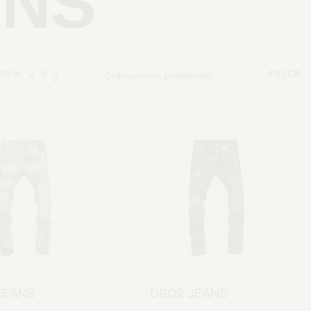
ANS
VIEW
2
3
4
FILTER
Ordinamento predefinito
JEANS
DSQ2 JEANS