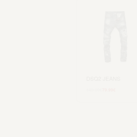
DSQ2 JEANS
149.99
€
79.99
€
Scegli