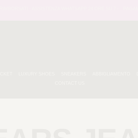
BORSATI - ASSISTENZA WHATSAPP 24 ORE SU 7 -
PAGAMENTO
ACKET
LUXURY SHOES
SNEAKERS
ABBIGLIAMENTO
CONTACT US