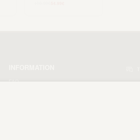
109.99
€
54.99
€
Scegli
INFORMATION
T
FAQ
E
Shipping
i
Refund Policy
Privacy Policy
Terms and Conditions