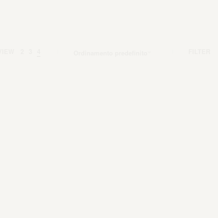
VIEW
2
3
4
FILTER
Ordinamento predefinito