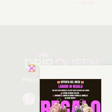
109.99
€
54.99
€
Scegli
FOLLOW US