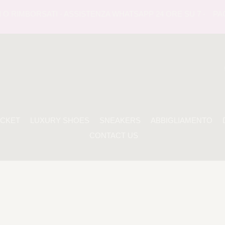
O RIMBORSATI - ASSISTENZA WHATSAPP 24 ORE SU 7 -
PAGA
ACKET
LUXURY SHOES
SNEAKERS
ABBIGLIAMENTO
CONTACT US