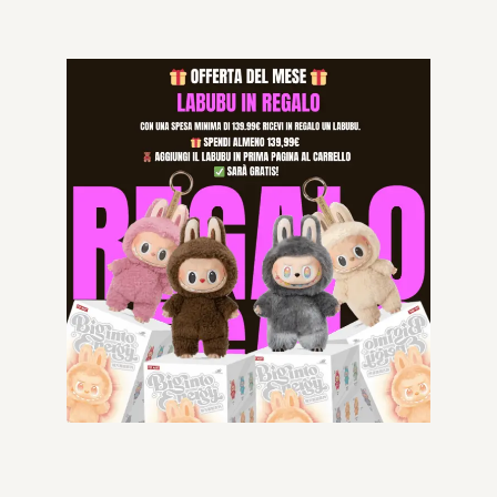
-50% OFF
-50% OFF
MIU MIU
MIU MIU
99.99
€
49.99
€
99.99
€
49.99
€
Aggiungi al carrello
Aggiungi al carrello