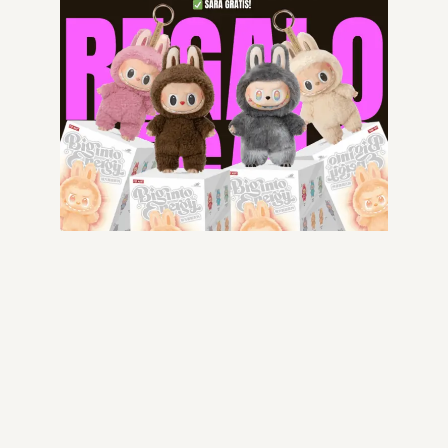
-52% OFF
-52% OFF
B22
B22
299.99
€
144.99
€
299.99
€
144.99
€
Scegli
Scegli