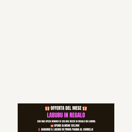
Aggiungi al carrello
Categorie:
***NEW COLLECTION
,
BELT WOMEN
Specifications
60, 65, 70, 75, 80, 85, 90
SIZE
Prodotti correlati