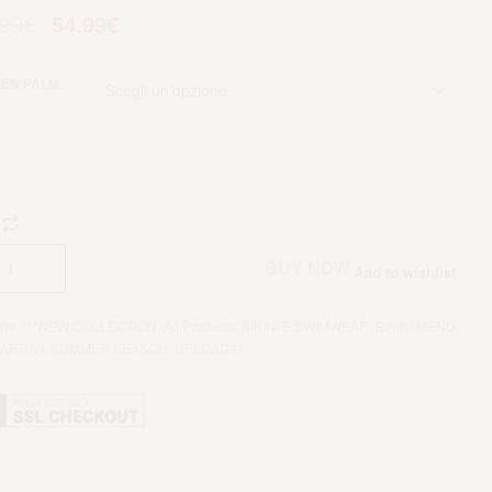
.99
€
54.99
€
EN PALM
Aggiungi al carrello
BUY NOW
Add to wishlist
rie:
***NEW COLLECTION
,
All Products
,
BIKINI E SWIMWEAR
,
BIKINI MENU
,
ARRIVI
,
SUMMER SEASON
,
UPLOAD#1