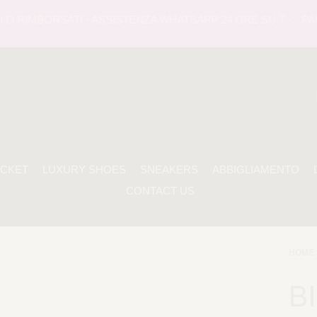
 RIMBORSATI - ASSISTENZA WHATSAPP 24 ORE SU 7 -
PAGAM
ACKET
LUXURY SHOES
SNEAKERS
ABBIGLIAMENTO
CONTACT US
HOME 
BI