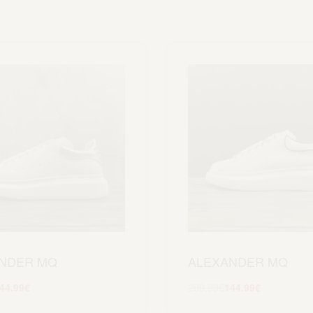
NDER MQ
ALEXANDER MQ
44.99
€
299.99
€
144.99
€
Scegli
Scegli