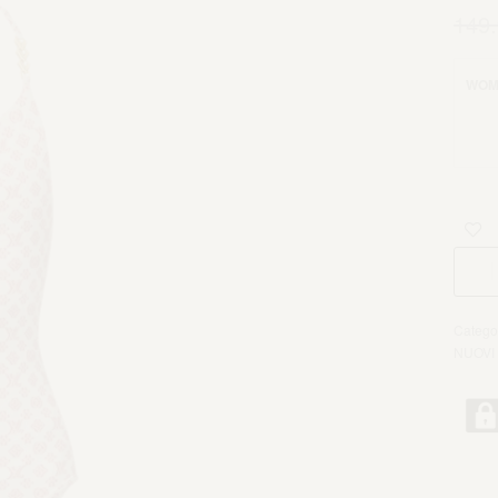
149
WOM
Catego
NUOVI 