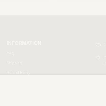
INFORMATION
T
FAQ
E
Shipping
i
Refund Policy
Privacy Policy
Terms and Conditions