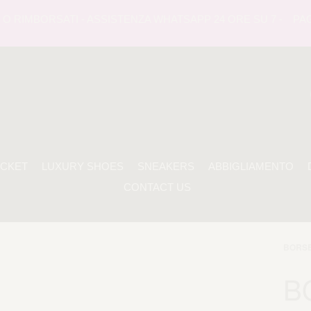
RIMBORSATI - ASSISTENZA WHATSAPP 24 ORE SU 7 -
PAGAME
ACKET
LUXURY SHOES
SNEAKERS
ABBIGLIAMENTO
CONTACT US
BORS
B