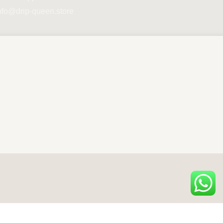
nfo@drip-queen.store