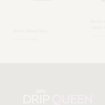
Borsa m
nappa 
Borsa Diesel Nero
299.99
€
1
299.99
€
139.99
€
A
Aggiungi al carrello