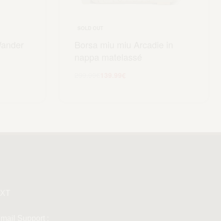
SOLD OUT
Wander
Borsa miu miu Arcadie in
nappa matelassé
299.99
€
139.99
€
lo
Leggi tutto
XT
mail Support :