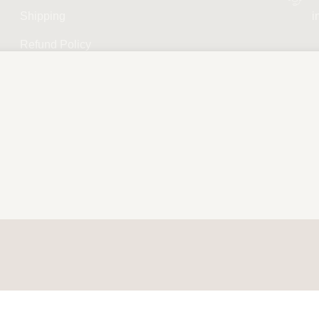
Shipping
i
Refund Policy
Privacy Policy
Terms and Conditions