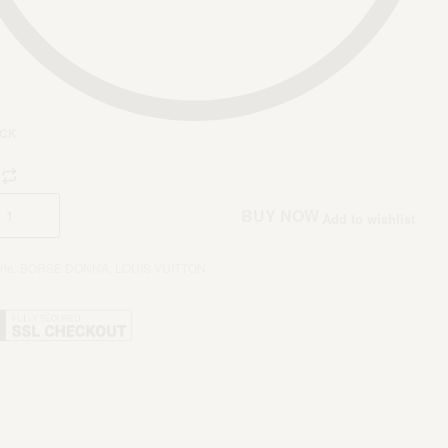
OCK
Aggiungi al carrello
BUY NOW
Add to wishlist
rie:
BORSE DONNA
,
LOUIS VUITTON