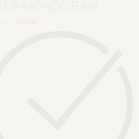
ELA MONOGRAM
.99
€
169.99
€