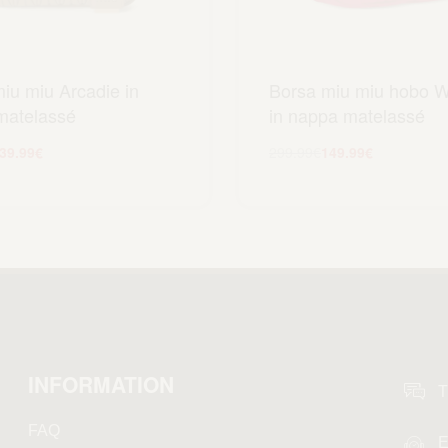
iu miu Arcadie in
Borsa miu miu hobo 
matelassé
in nappa matelassé
39.99
€
299.99
€
149.99
€
ggiungi al carrello
Aggiungi al carrel
INFORMATION
T
FAQ
E