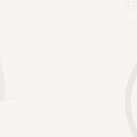
T
399