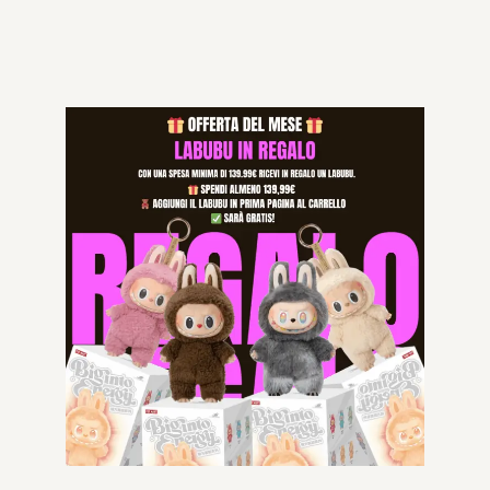
Aggiungi al carrello
Categorie:
BORSE DONNA
,
LOUIS VUITTON
,
NUOVI ARRIVI
Specifications
Prodotti correlati