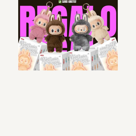
-30% OFF
-52% OFF
IRONGATE WINDBREAKER
ALEXANDER MQ
CASHMERE-BLUE
299.99
€
144.99
€
209.99
€
147.14
€
Scegli
Scegli