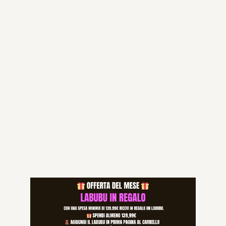
Aggiungi al carrello
Categorie:
All Products
,
TP-STAR TRACKSUITE
,
TUTTO TRAPSTAR
Specifications
L, M, S, XL, XS
TAGLIA
Prodotti correlati