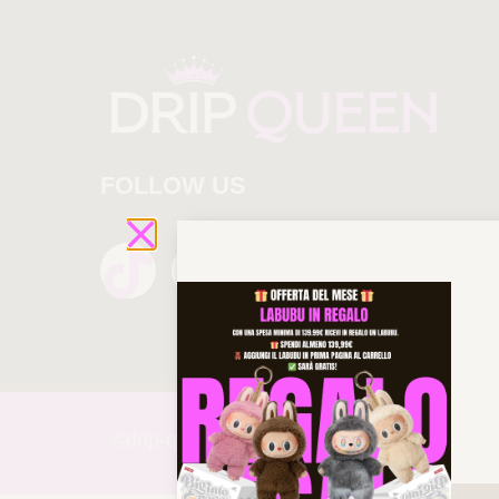
FOLLOW US
©drip-
queen 2025 All rights reserved!