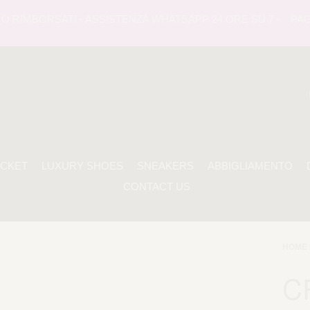
RIMBORSATI - ASSISTENZA WHATSAPP 24 ORE SU 7 -
PAGAME
ACKET
LUXURY SHOES
SNEAKERS
ABBIGLIAMENTO
CONTACT US
HOME 
C