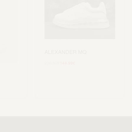
ALEXANDER MQ
299.99
€
144.99
€
Scegli