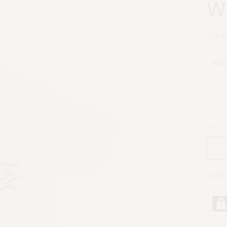
W
79.9
TAGL
Catego