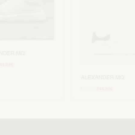
NDER MQ
44.99
€
Scegli
ALEXANDER MQ
299.99
€
144.99
€
Scegli