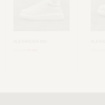
ALEXANDER MQ
ALEXA
299.99
€
144.99
€
299.99
€
1
Scegli