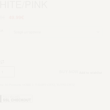
HITE/PINK
9
€
49.99
€
IA
Aggiungi al carrello
BUY NOW
Add to wishlist
rie:
All Products
,
HOME 2
,
T-SHIRT CRTZ
,
TUTTO CRTZ