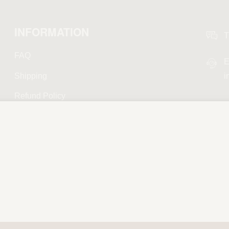
INFORMATION
T
FAQ
E
Shipping
i
Refund Policy
Privacy Policy
Terms and Conditions