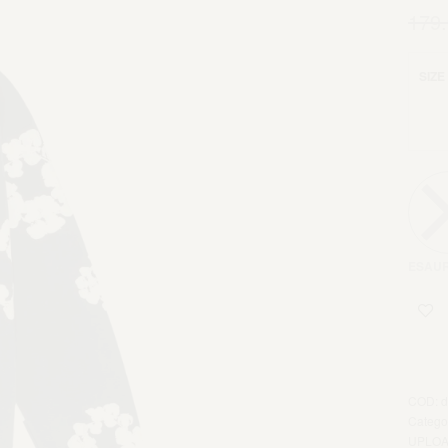
179
SIZE
ESAUR
Agg
d
Catego
UPLOA