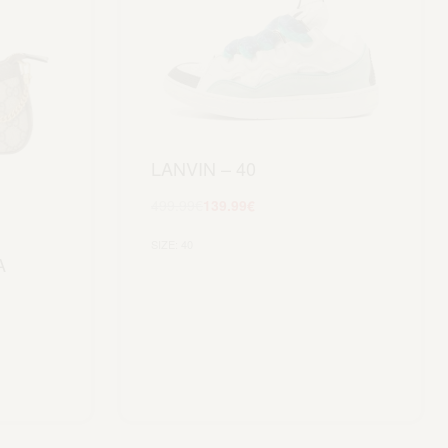
LANVIN – 40
499.99
€
139.99
€
Scegli
SIZE: 40
A
lo