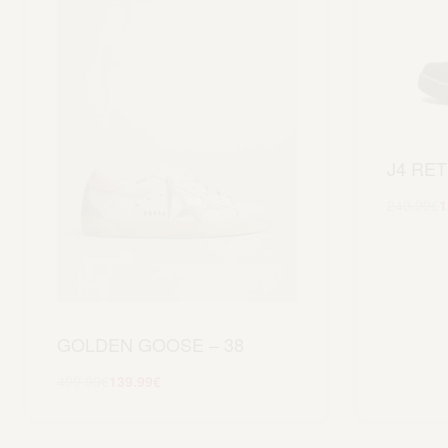
J4 RET
249.99
€
1
GOLDEN GOOSE – 38
499.99
€
139.99
€
Scegli