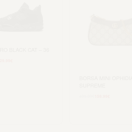
RO BLACK CAT – 36
29.99
€
Scegli
BORSA MINI OPHIDI
SUPREME
499.99
€
159.99
€
Aggiungi al carrel