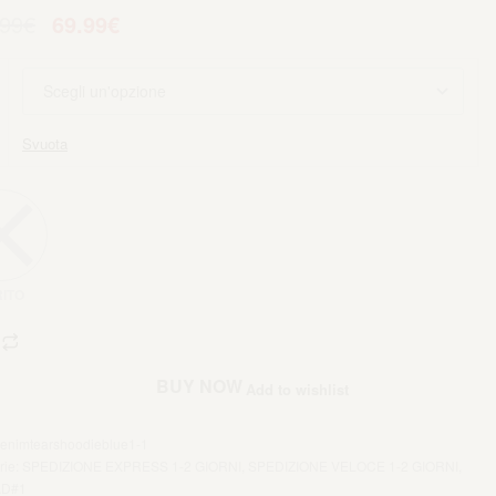
.99
€
69.99
€
Svuota
ITO
iungi al carrello
BUY NOW
Add to wishlist
enimtearshoodieblue1-1
rie:
SPEDIZIONE EXPRESS 1-2 GIORNI
,
SPEDIZIONE VELOCE 1-2 GIORNI
,
D#1