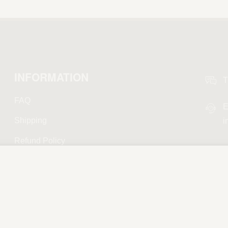
INFORMATION
T
FAQ
E
Shipping
i
Refund Policy
Privacy Policy
Terms and Conditions