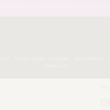
IMBORSATI - ASSISTENZA WHATSAPP 24 ORE SU 7 -
PAGAMEN
ACKET
LUXURY SHOES
SNEAKERS
ABBIGLIAMENTO
CONTACT US
SPEDI
D