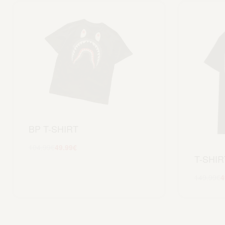
BP T-SHIRT
104.99
€
49.99
€
T-SHIR
Scegli
149.99
€
4