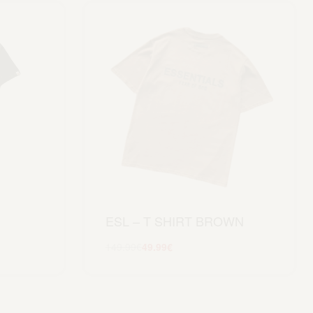
ESL – T SHIRT BROWN
149.99
€
49.99
€
Scegli