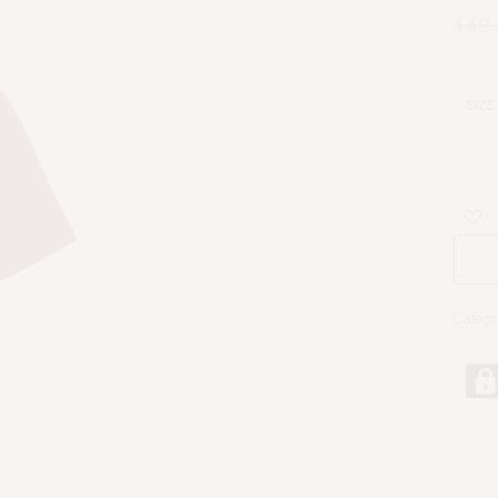
149
SIZE
Catego