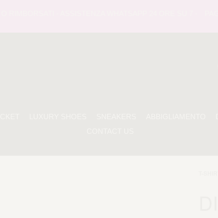
 RIMBORSATI - ASSISTENZA WHATSAPP 24 ORE SU 7 -
PAGAME
ACKET
LUXURY SHOES
SNEAKERS
ABBIGLIAMENTO
CONTACT US
T-SHIR
D