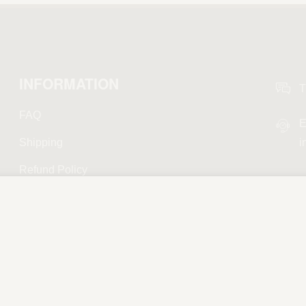
INFORMATION
T
FAQ
E
Shipping
i
Refund Policy
Privacy Policy
Terms and Conditions