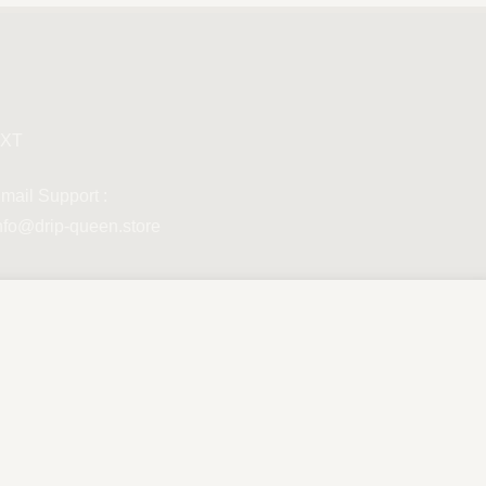
XT
mail Support :
nfo@drip-queen.store