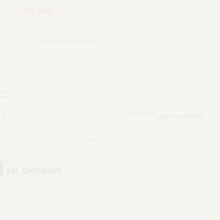
.99
€
49.99
€
Aggiungi al carrello
BUY NOW
Add to wishlist
rie:
DIOR T-SHIRT
,
SEND A
,
SUMMER DRIP
,
T-SHIRT S