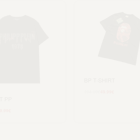
BP T-SHIRT
104.99
€
49.99
€
T PP
Scegli
9.99
€
Scegli