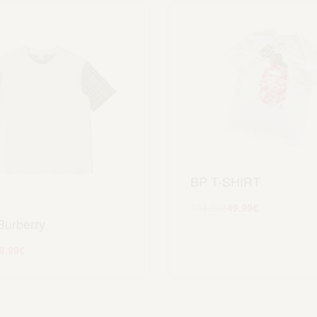
BP T-SHIRT
104.99
€
49.99
€
 Burberry
Scegli
9.99
€
Scegli