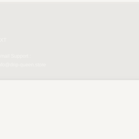
XT
mail Support :
nfo@drip-queen.store