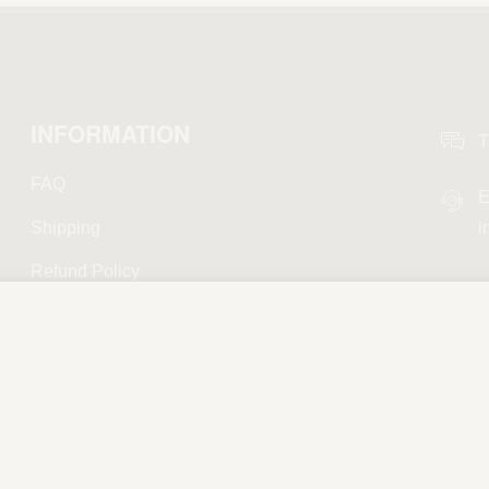
INFORMATION
T
FAQ
E
Shipping
i
Refund Policy
Privacy Policy
Terms and Conditions