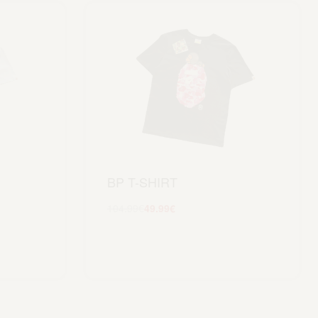
BP T-SHIRT
104.99
€
49.99
€
Scegli