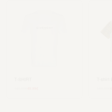
T-SHIRT
T-shirt
149.99
€
49.99
€
149.99
€
4
Scegli