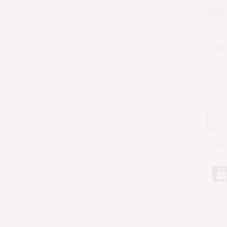
149
SIZE
Catego