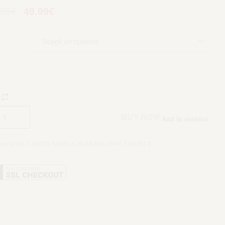
.99
€
49.99
€
Aggiungi al carrello
BUY NOW
Add to wishlist
rie:
DIOR T-SHIRT
,
SEND A
,
SUMMER DRIP
,
T-SHIRT S