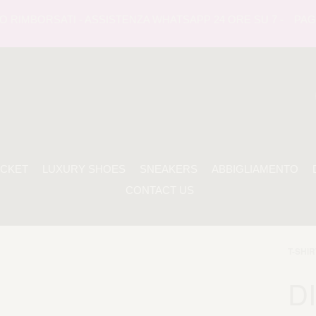
RIMBORSATI - ASSISTENZA WHATSAPP 24 ORE SU 7 -
PAGAME
ACKET
LUXURY SHOES
SNEAKERS
ABBIGLIAMENTO
CONTACT US
T-SHIR
D