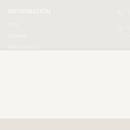
INFORMATION
T
FAQ
E
Shipping
i
Refund Policy
Privacy Policy
Terms and Conditions