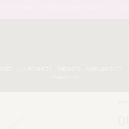
 RIMBORSATI - ASSISTENZA WHATSAPP 24 ORE SU 7 -
PAGAME
ACKET
LUXURY SHOES
SNEAKERS
ABBIGLIAMENTO
CONTACT US
HOME 
D