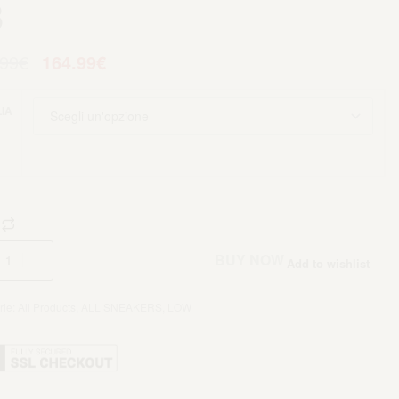
8
.99
€
164.99
€
IA
Aggiungi al carrello
BUY NOW
Add to wishlist
rie:
All Products
,
ALL SNEAKERS
,
LOW