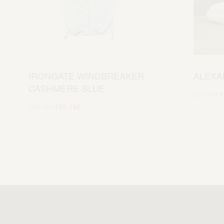
IRONGATE WINDBREAKER
ALEXA
CASHMERE-BLUE
299.99
€
1
209.99
€
147.14
€
Scegli