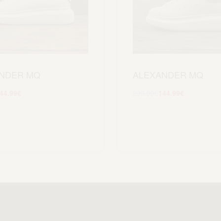
NDER MQ
ALEXANDER MQ
44.99
€
299.99
€
144.99
€
Scegli
Scegli