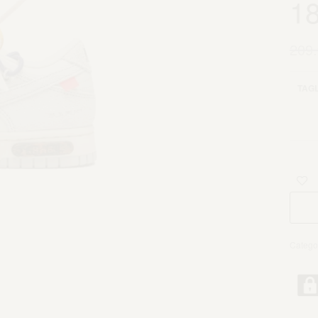
1
209
TAGL
Catego