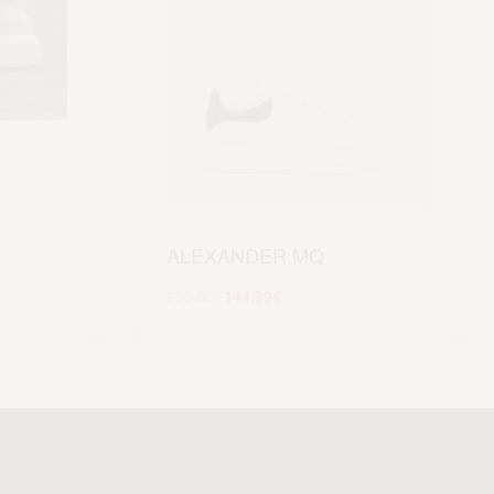
ALEXANDER MQ
299.99
€
144.99
€
Scegli