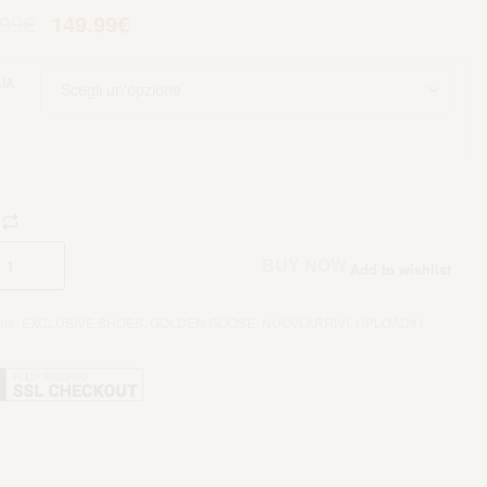
.99
€
149.99
€
IA
Aggiungi al carrello
BUY NOW
Add to wishlist
rie:
EXCLUSIVE SHOES
,
GOLDEN GOOSE
,
NUOVI ARRIVI
,
UPLOAD#1