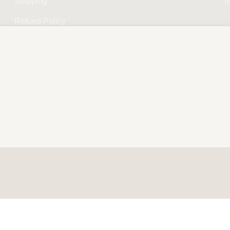
Shipping
i
Refund Policy
Privacy Policy
Terms and Conditions