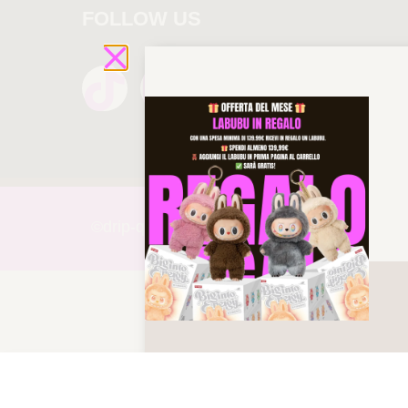
FOLLOW US
©drip-
queen 2025 All rights reserved!
GOLDEN GOOSE