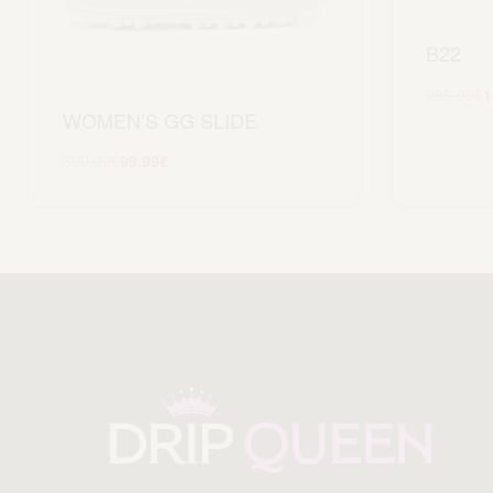
B22
299.99
€
1
WOMEN’S GG SLIDE
399.99
€
99.99
€
Scegli