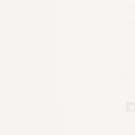
499
TAGL
Catego