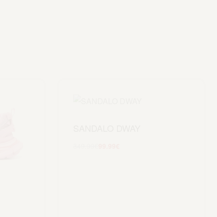
SANDALO DWAY
349.99
€
99.99
€
Scegli