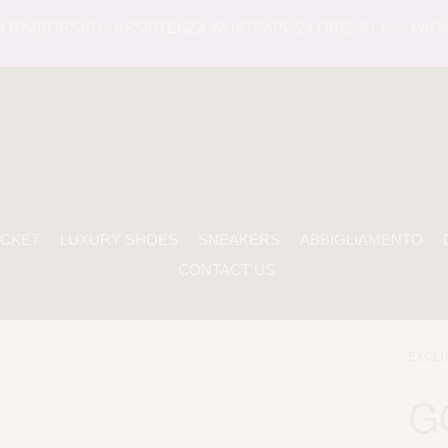
RIMBORSATI - ASSISTENZA WHATSAPP 24 ORE SU 7 -
PAGAMEN
ACKET
LUXURY SHOES
SNEAKERS
ABBIGLIAMENTO
CONTACT US
EXCLU
G