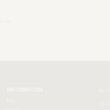
44.99
€
Scegli
INFORMATION
T
FAQ
E