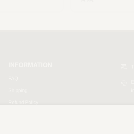
Scegli
INFORMATION
T
FAQ
E
Shipping
i
Refund Policy
Privacy Policy
Terms and Conditions