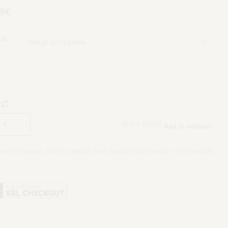
9
€
IA
Aggiungi al carrello
BUY NOW
Add to wishlist
rie:
All Products
,
CARGO
,
MINUS TWO
,
MINUS TWO CARGO
,
TUTTO MINUS