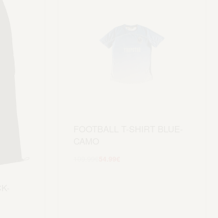
FOOTBALL T-SHIRT BLUE-
CAMO
109.99
€
54.99
€
Scegli
K-