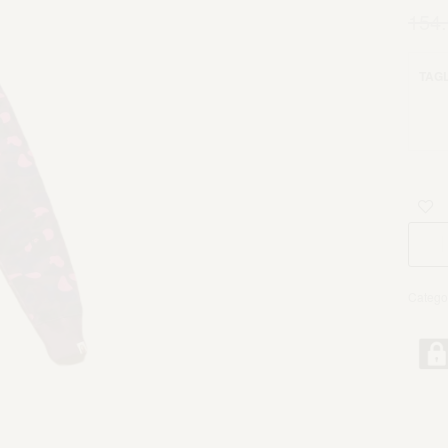
154
TAGL
Catego