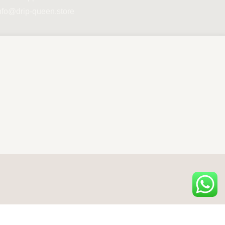
nfo@drip-queen.store