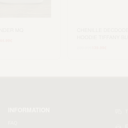
NDER MQ
CHENILLE DECDODE
HOODIE TIFFANY B
44.99
€
Scegli
209.99
€
139.99
€
Scegli
INFORMATION
T
FAQ
E