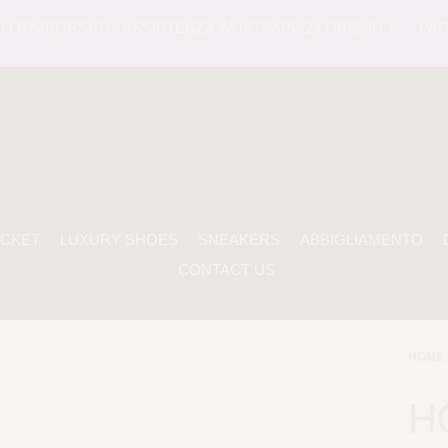
RIMBORSATI - ASSISTENZA WHATSAPP 24 ORE SU 7 -
PAGAME
ACKET
LUXURY SHOES
SNEAKERS
ABBIGLIAMENTO
CONTACT US
HOME 
H