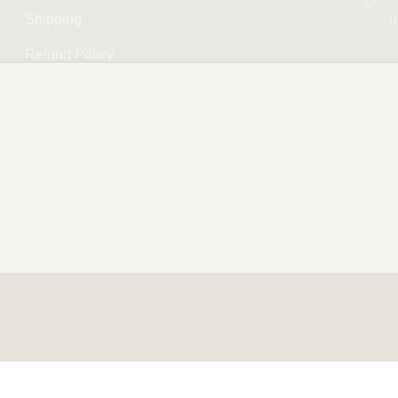
Shipping
i
Refund Policy
Privacy Policy
Terms and Conditions