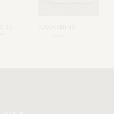
D 2.0
ALEXANDER MQ
LUE
299.99
€
144.99
€
Scegli
XT
mail Support :