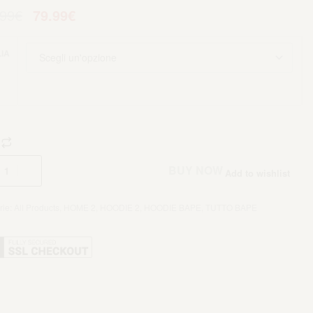
.99
€
79.99
€
IA
Aggiungi al carrello
BUY NOW
Add to wishlist
rie:
All Products
,
HOME 2
,
HOODIE 2
,
HOODIE BAPE
,
TUTTO BAPE