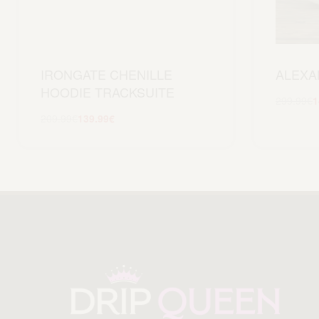
IRONGATE CHENILLE
ALEXA
HOODIE TRACKSUITE
299.99
€
1
209.99
€
139.99
€
Scegli