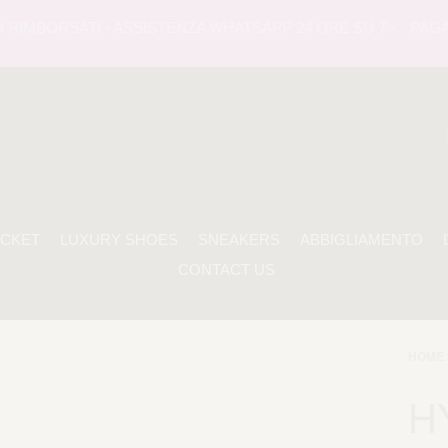
IMBORSATI - ASSISTENZA WHATSAPP 24 ORE SU 7 -
PAGAMEN
ACKET
LUXURY SHOES
SNEAKERS
ABBIGLIAMENTO
CONTACT US
HOME 
H