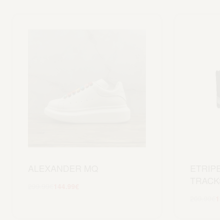
ALEXANDER MQ
ETRIP
TRACK
299.99
€
144.99
€
Scegli
209.99
€
1