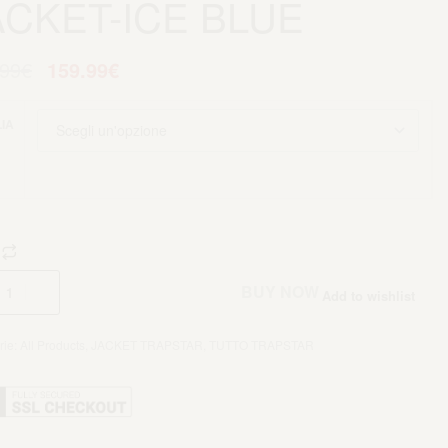
ACKET-ICE BLUE
.99
€
159.99
€
IA
Aggiungi al carrello
BUY NOW
Add to wishlist
rie:
All Products
,
JACKET TRAPSTAR
,
TUTTO TRAPSTAR