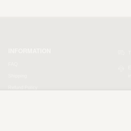
INFORMATION
T
FAQ
E
Shipping
i
Refund Policy
Privacy Policy
Terms and Conditions