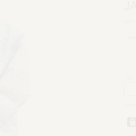
J
264
TAGL
Catego