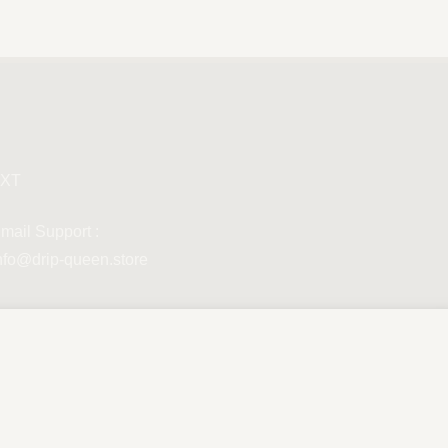
XT
mail Support :
nfo@drip-queen.store