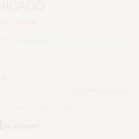
HICAGO
.99
€
139.99
€
IA
Aggiungi al carrello
BUY NOW
Add to wishlist
rie:
All Products
,
ALL SNEAKERS
,
JORDAN 1