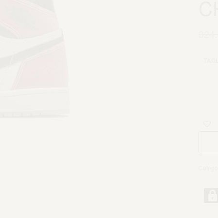
C
324
TAGL
Catego