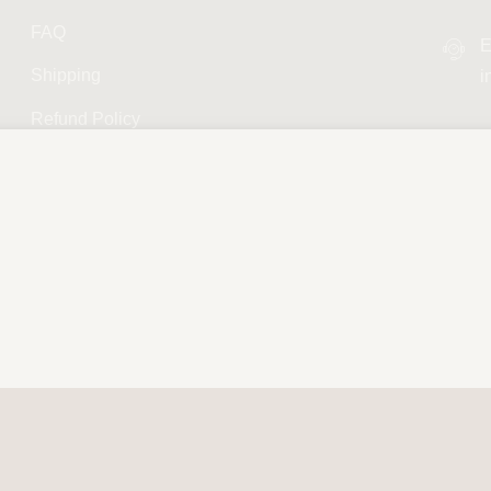
FAQ
E
Shipping
i
Refund Policy
Privacy Policy
Terms and Conditions