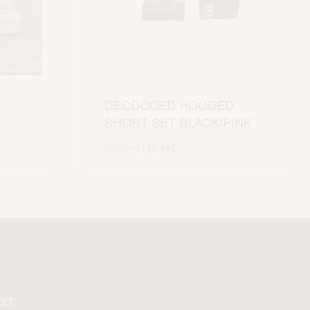
DECDODED HOODED
SHORT SET BLACK/PINK
209.99
€
139.99
€
Scegli
XT