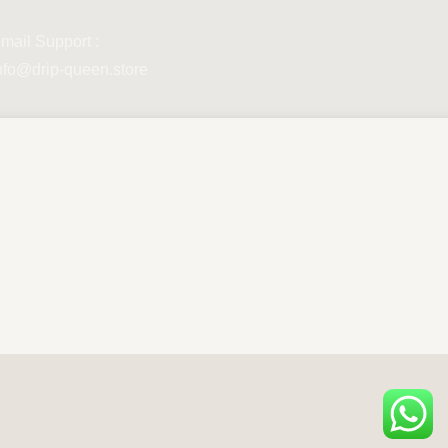
mail Support :
nfo@drip-queen.store