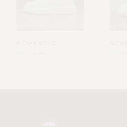
ALEXANDER MQ
ALEXA
299.99
€
144.99
€
299.99
€
1
Scegli