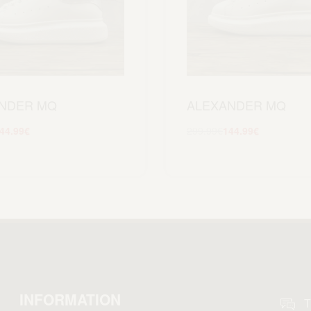
NDER MQ
ALEXANDER MQ
44.99
€
299.99
€
144.99
€
Scegli
Scegli
INFORMATION
T