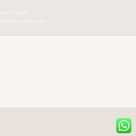
mail Support :
nfo@drip-queen.store