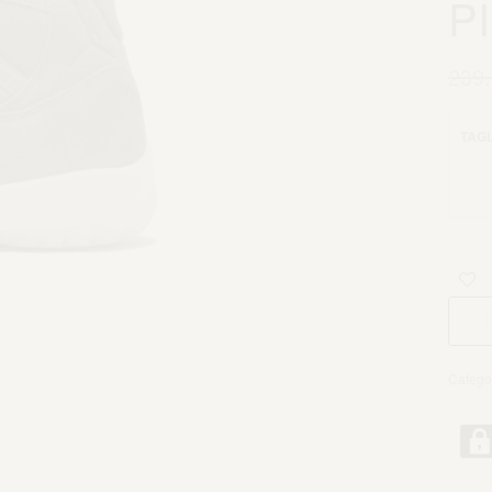
P
239
TAGL
Catego