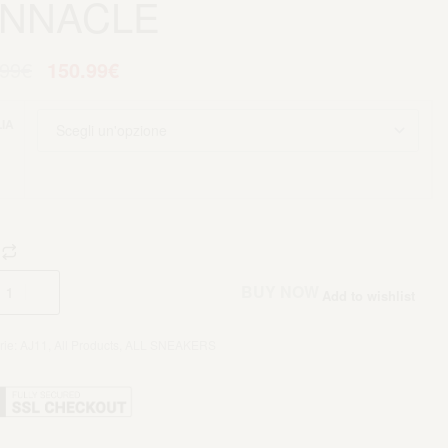
INNACLE
.99
€
150.99
€
IA
Aggiungi al carrello
BUY NOW
Add to wishlist
rie:
AJ11
,
All Products
,
ALL SNEAKERS