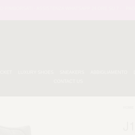
RIMBORSATI - ASSISTENZA WHATSAPP 24 ORE SU 7 -
PAGAME
ACKET
LUXURY SHOES
SNEAKERS
ABBIGLIAMENTO
CONTACT US
HOME 
J