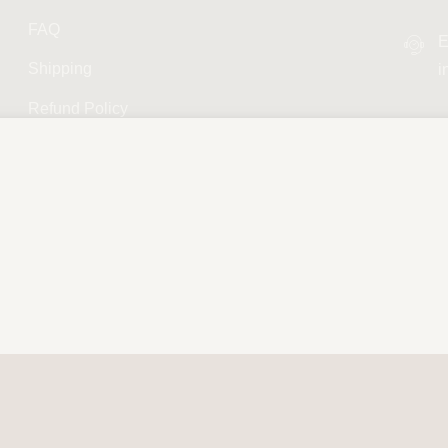
FAQ
E
Shipping
i
Refund Policy
Privacy Policy
Terms and Conditions