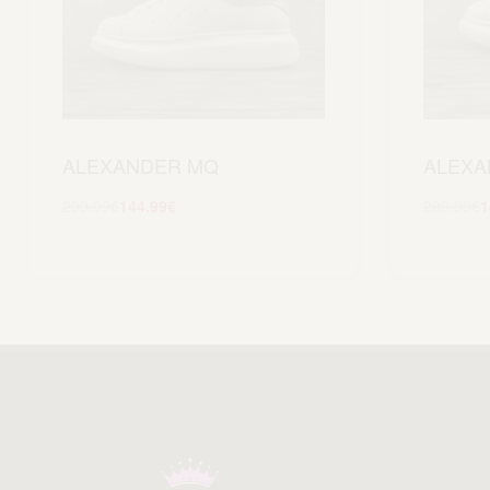
ALEXANDER MQ
ALEXA
299.99
€
144.99
€
299.99
€
1
Scegli