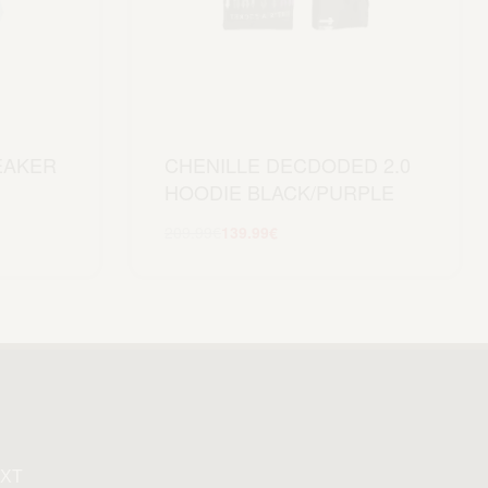
EAKER
CHENILLE DECDODED 2.0
HOODIE BLACK/PURPLE
209.99
€
139.99
€
Scegli
XT