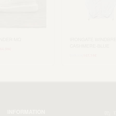
NDER MQ
IRONGATE WINDBR
CASHMERE-BLUE
44.99
€
Scegli
209.99
€
147.14
€
Scegli
INFORMATION
T