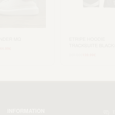
NDER MQ
ETRIPE HOODIE
TRACKSUITE BLACK
44.99
€
Scegli
209.99
€
139.99
€
Scegli
INFORMATION
T