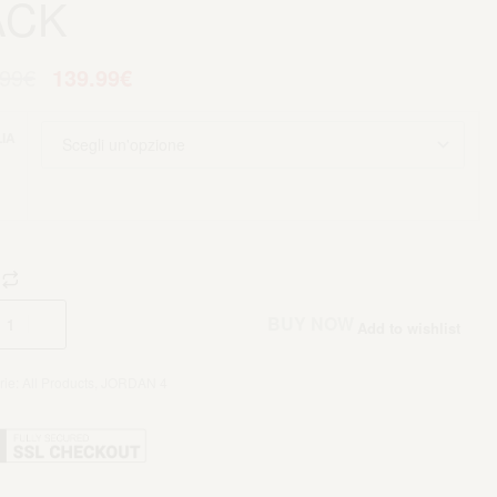
ACK
.99
€
139.99
€
IA
Aggiungi al carrello
BUY NOW
Add to wishlist
rie:
All Products
,
JORDAN 4