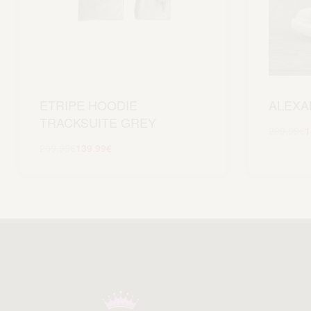
ETRIPE HOODIE
ALEXA
TRACKSUITE GREY
299.99
€
1
209.99
€
139.99
€
Scegli