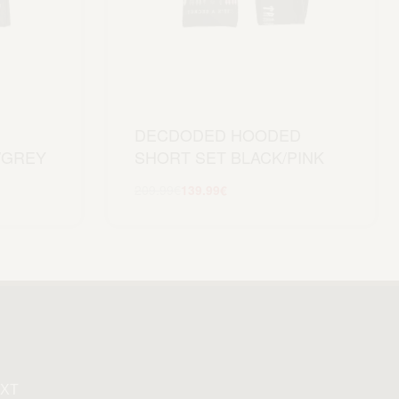
DECDODED HOODED
/GREY
SHORT SET BLACK/PINK
209.99
€
139.99
€
Scegli
XT