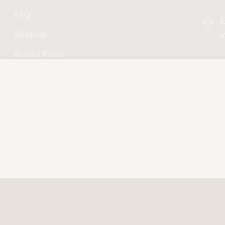
FAQ
E
Shipping
i
Refund Policy
Privacy Policy
Terms and Conditions