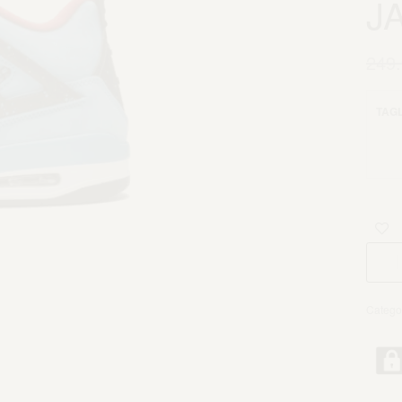
J
249
TAGL
Catego