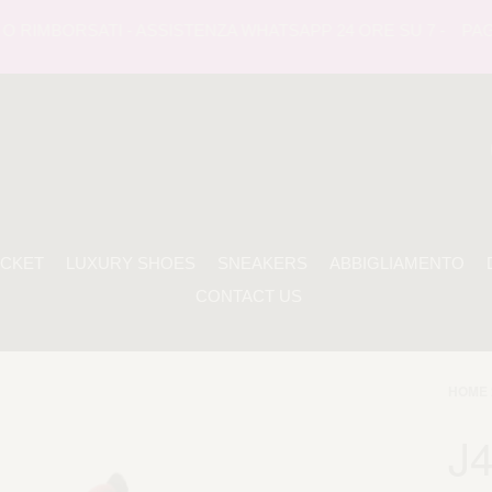
 RIMBORSATI - ASSISTENZA WHATSAPP 24 ORE SU 7 -
PAGAME
ACKET
LUXURY SHOES
SNEAKERS
ABBIGLIAMENTO
CONTACT US
HOME 
J