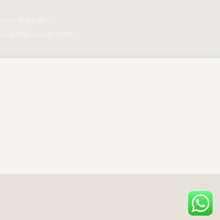
mail Support :
nfo@drip-queen.store