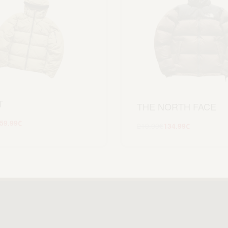
T
THE NORTH FACE
59.99
€
219.99
€
134.99
€
Scegli
Scegli