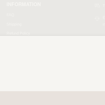
INFORMATION
T
FAQ
E
Shipping
i
Refund Policy
Privacy Policy
Terms and Conditions