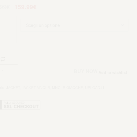
.99
€
159.99
€
Aggiungi al carrello
BUY NOW
Add to wishlist
rie:
JACKET
,
JACKET MNCLR
,
MNCLR GIACCHE
,
UPLOAD#1