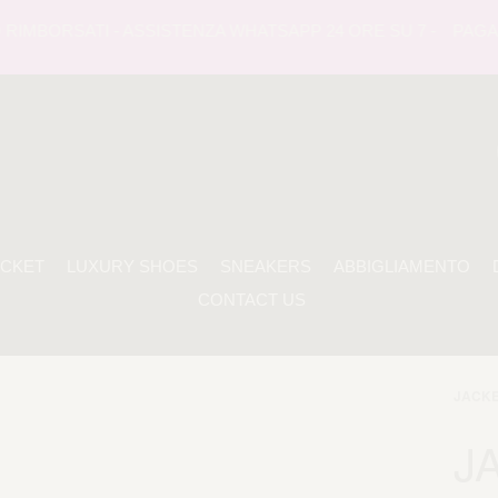
IMBORSATI - ASSISTENZA WHATSAPP 24 ORE SU 7 -
PAGAMEN
ACKET
LUXURY SHOES
SNEAKERS
ABBIGLIAMENTO
CONTACT US
JACK
J