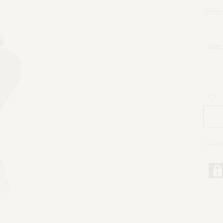
399
SIZE
Catego