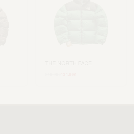
THE NORTH FACE
219.99
€
134.99
€
Scegli