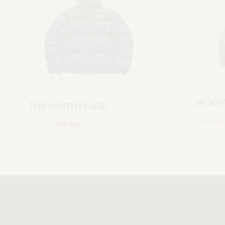
JACKE
THE NORTH FACE
399.99
€
1
219.99
€
134.99
€
Scegli