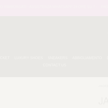
RIMBORSATI - ASSISTENZA WHATSAPP 24 ORE SU 7 -
PAGAME
ACKET
LUXURY SHOES
SNEAKERS
ABBIGLIAMENTO
CONTACT US
JACK
J