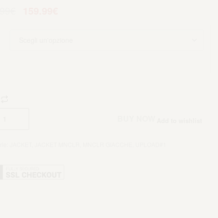
.99
€
159.99
€
Aggiungi al carrello
BUY NOW
Add to wishlist
rie:
JACKET
,
JACKET MNCLR
,
MNCLR GIACCHE
,
UPLOAD#1