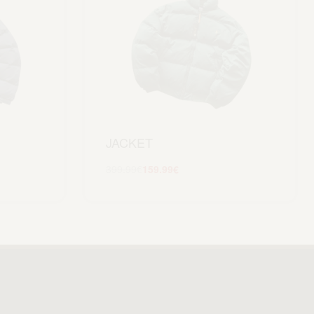
JACKET
399.99
€
159.99
€
Scegli