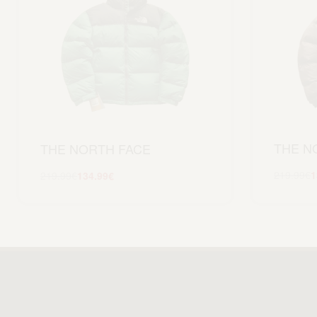
THE N
THE NORTH FACE
219.99
€
1
219.99
€
134.99
€
Scegli