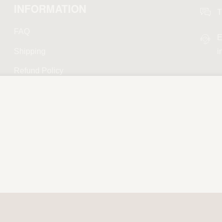
INFORMATION
T
FAQ
E
Shipping
i
Refund Policy
Privacy Policy
Terms and Conditions