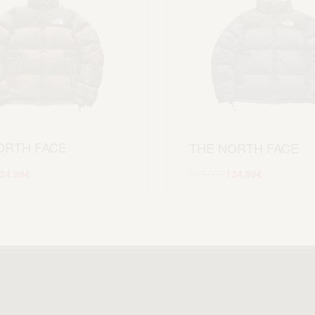
ORTH FACE
THE NORTH FACE
34.99
€
219.99
€
134.99
€
Scegli
Scegli