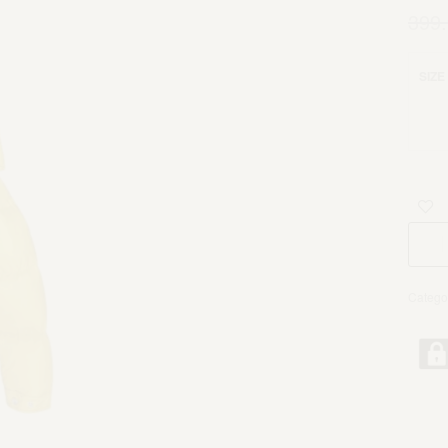
399
SIZE
Catego