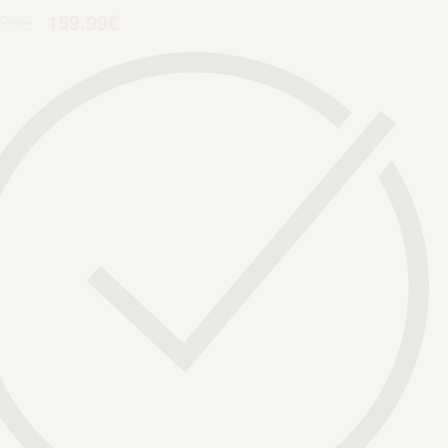
.99
€
159.99
€