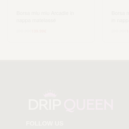
Borsa miu miu Arcadie in
Borsa 
nappa matelassé
in napp
299.99
€
139.99
€
299.99
€
1
Aggiungi al carrello
A
FOLLOW US