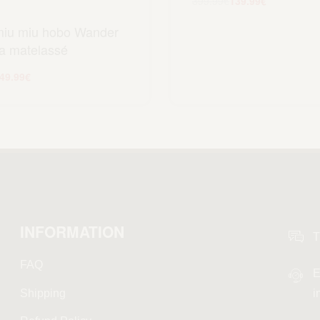
399.99
€
139.99
€
Aggiungi al carrel
miu miu hobo Wander
a matelassé
49.99
€
ggiungi al carrello
INFORMATION
T
FAQ
E
Shipping
i