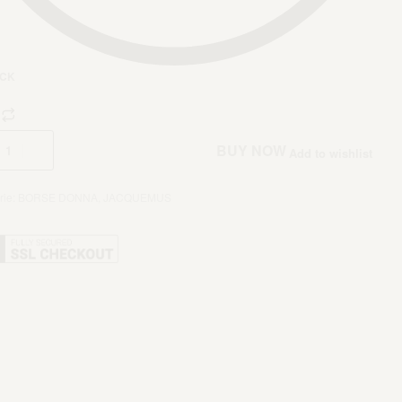
OCK
Aggiungi al carrello
BUY NOW
Add to wishlist
rie:
BORSE DONNA
,
JACQUEMUS