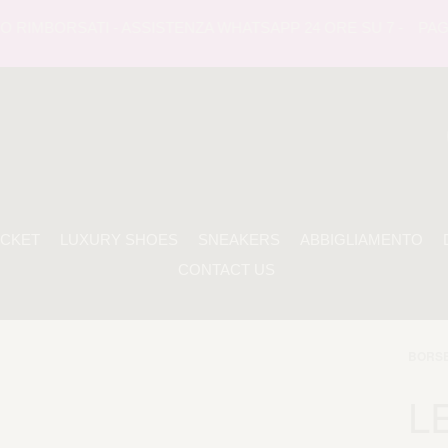
RIMBORSATI - ASSISTENZA WHATSAPP 24 ORE SU 7 -
PAGAME
ACKET
LUXURY SHOES
SNEAKERS
ABBIGLIAMENTO
CONTACT US
BORS
L