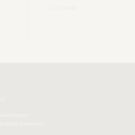
lo
399.99
€
139.99
€
Aggiungi al carrello
XT
mail Support :
nfo@drip-queen.store