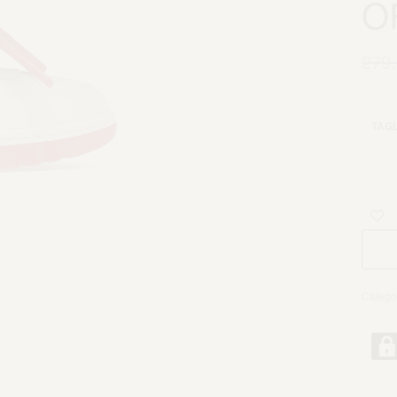
O
279
TAGL
Catego