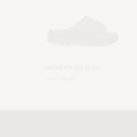
WOMEN’S GG SLIDE
399.99
€
99.99
€
Scegli