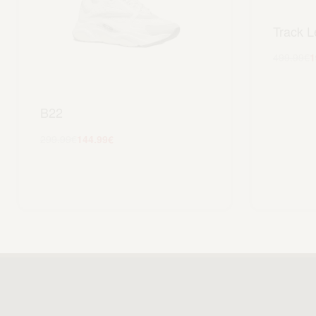
Track L
499.99
€
1
B22
299.99
€
144.99
€
Scegli