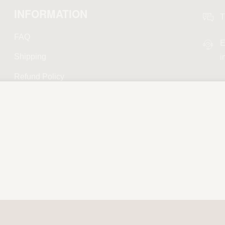
INFORMATION
T
FAQ
E
Shipping
i
Refund Policy
Privacy Policy
Terms and Conditions