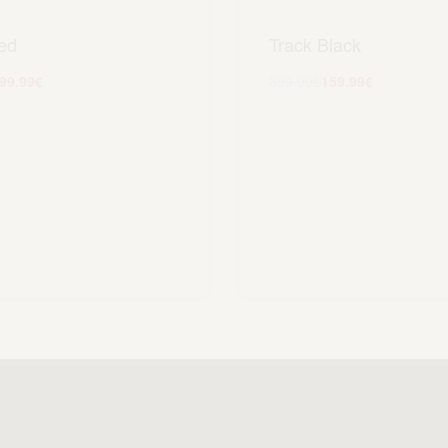
ed
Track Black
99.99
€
399.99
€
159.99
€
Scegli
Scegli