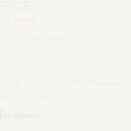
FFICE
.99
€
149.99
€
IA
Aggiungi al carrello
BUY NOW
Add to wishlist
rie:
EXCLUSIVE SHOES
,
OFF-WHITE S
,
SEND