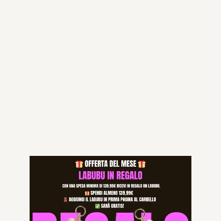
Aggiungi al carrello
Categorie:
All Products
,
PLM PANT
,
TUTTO PLM
Specifications
L, M, S, XL
TAGLIA
Prodotti correlati