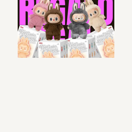
-52% OFF
-52% OFF
ALEXANDER MQ
ALEXANDER MQ
299.99
€
144.99
€
299.99
€
144.99
€
Scegli
Scegli