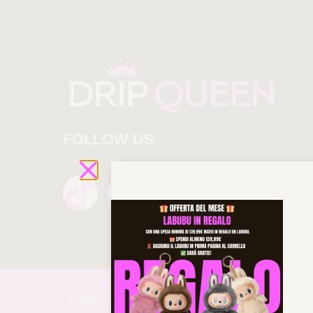
FOLLOW US
©drip-
queen 2025 All rights reserved!