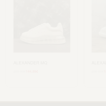
ALEXANDER MQ
ALEXA
299.99
€
144.99
€
299.99
€
1
Scegli