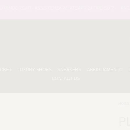
RIMBORSATI - ASSISTENZA WHATSAPP 24 ORE SU 7 -
PAGAME
ACKET
LUXURY SHOES
SNEAKERS
ABBIGLIAMENTO
CONTACT US
HOME 
P