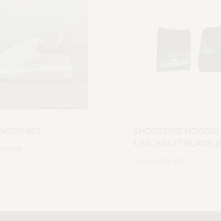
NDER MQ
SHOOTERS HOODIE
TRACKSUIT BLACK/
44.99
€
Scegli
209.99
€
139.99
€
Scegli