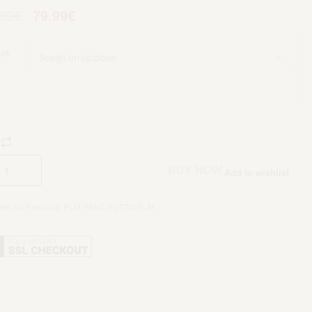
.99
€
79.99
€
IA
Aggiungi al carrello
BUY NOW
Add to wishlist
rie:
All Products
,
PLM PANT
,
TUTTO PLM