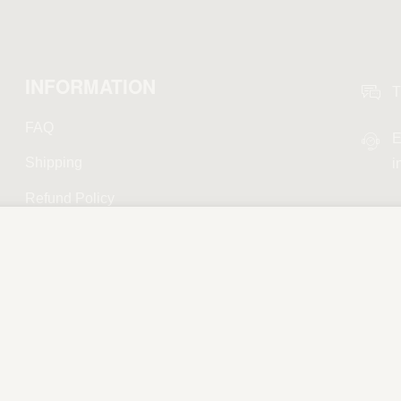
INFORMATION
T
FAQ
E
Shipping
i
Refund Policy
Privacy Policy
Terms and Conditions