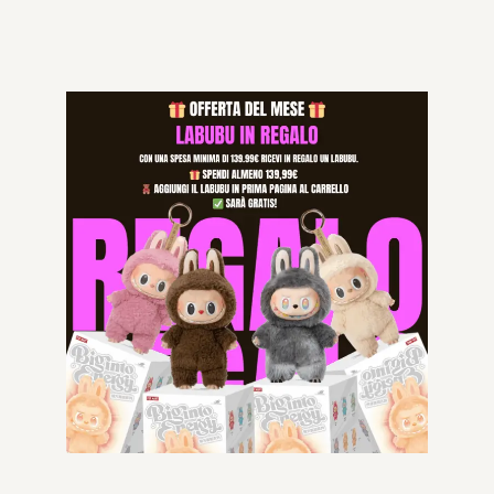
Aggiungi al carrello
Categorie:
LABUBU
,
NUOVI ARRIVI
,
Senza categoria
,
UPLOAD#1
Specifications
Prodotti correlati