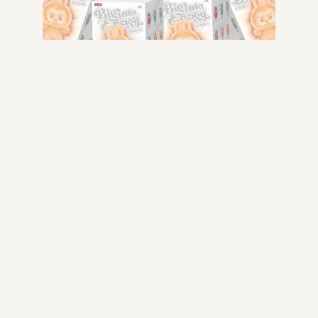
-53% OFF
Borsa Diesel
299.99
€
139.99
€
-53% OFF
Aggiungi al carrello
Borsa miu miu Arcadie in nappa
matelassé
299.99
€
139.99
€
Aggiungi al carrello