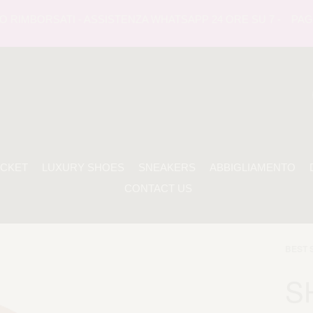
RIMBORSATI - ASSISTENZA WHATSAPP 24 ORE SU 7 -
PAGAME
ACKET
LUXURY SHOES
SNEAKERS
ABBIGLIAMENTO
CONTACT US
BEST 
S