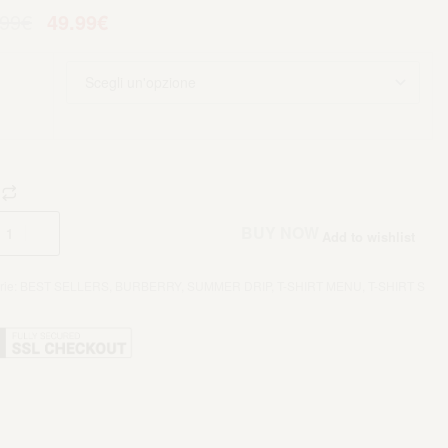
.99
€
49.99
€
Aggiungi al carrello
BUY NOW
Add to wishlist
rie:
BEST SELLERS
,
BURBERRY
,
SUMMER DRIP
,
T-SHIRT MENU
,
T-SHIRT S