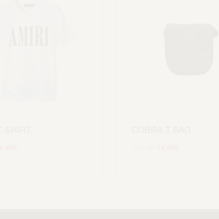
T-SHIRT
COBRA T BAG
9.99
€
191.75
€
74.99
€
Scegli
Aggiungi al carrel