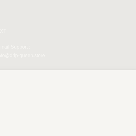
XT
mail Support :
nfo@drip-queen.store