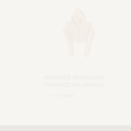
IRONGATE TRACKSUITE
CROPPED ZIP ORANGE
lo
204.99
€
139.99
€
Scegli