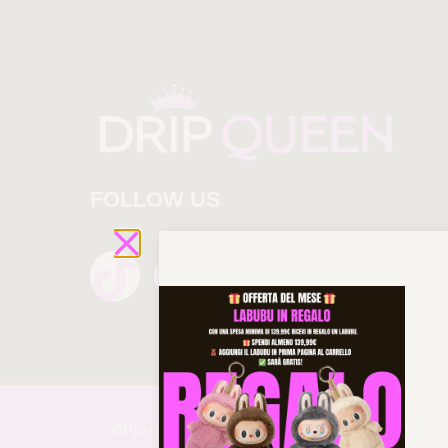
FOLLOW US
©drip-
queen 2025 All rights reserved!