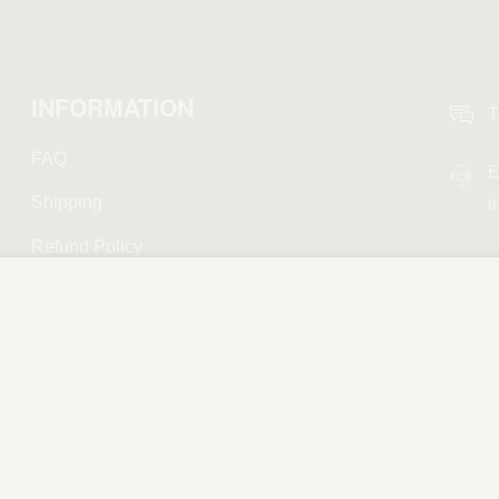
INFORMATION
T
FAQ
E
Shipping
i
Refund Policy
Privacy Policy
Terms and Conditions