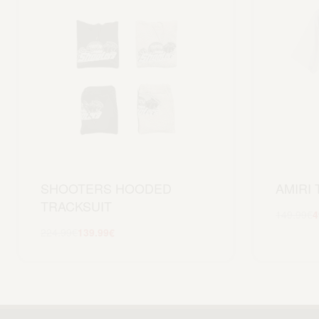
SHOOTERS HOODED
AMIRI 
TRACKSUIT
149.99
€
4
224.99
€
139.99
€
Scegli