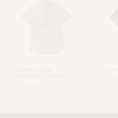
SHORT-SLEEVE
T-SHI
BURBERRY – CLASSIC
149.99
€
4
149.99
€
49.99
€
Scegli