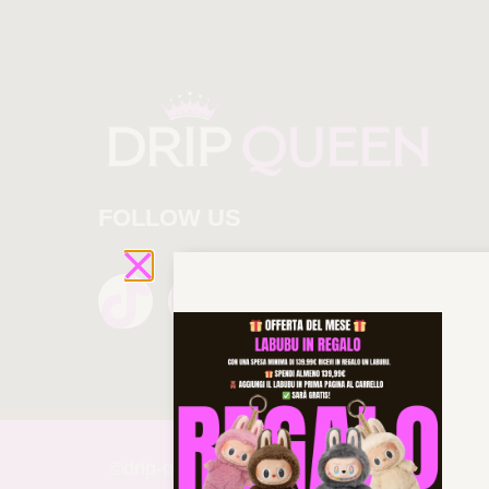
FOLLOW US
©drip-
queen 2025 All rights reserved!