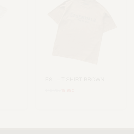
ESL – T SHIRT BROWN
149.99
€
49.99
€
Scegli