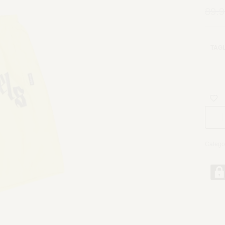
89.9
TAGL
Catego