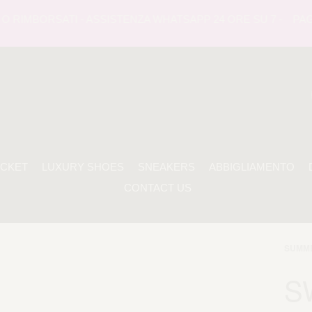
RIMBORSATI - ASSISTENZA WHATSAPP 24 ORE SU 7 -
PAGAME
ACKET
LUXURY SHOES
SNEAKERS
ABBIGLIAMENTO
CONTACT US
SUMME
S