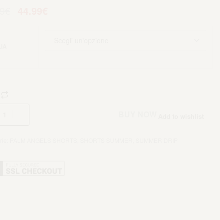
9
€
44.99
€
IA
Aggiungi al carrello
BUY NOW
Add to wishlist
rie:
PALM ANGELS SHORTS
,
SHORTS SUMMER
,
SUMMER DRIP