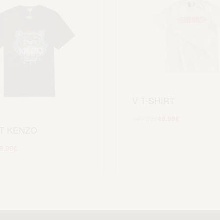
V T-SHIRT
149.99
€
49.99
€
RT KENZO
Scegli
9.99
€
Scegli