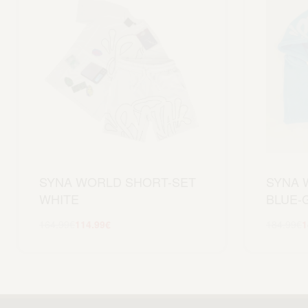
SYNA WORLD SHORT-SET
SYNA 
WHITE
BLUE-
164.99
€
114.99
€
184.99
€
1
Scegli