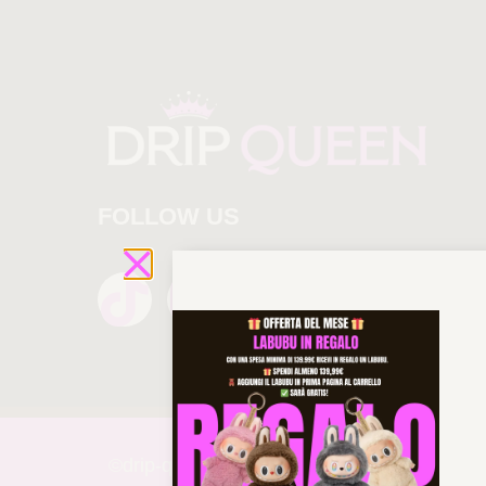
FOLLOW US
©drip-
queen 2025 All rights reserved!