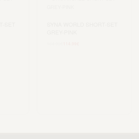
T-SET
SYNA WORLD SHORT-SET
GREY-PINK
164.99
€
114.99
€
Scegli