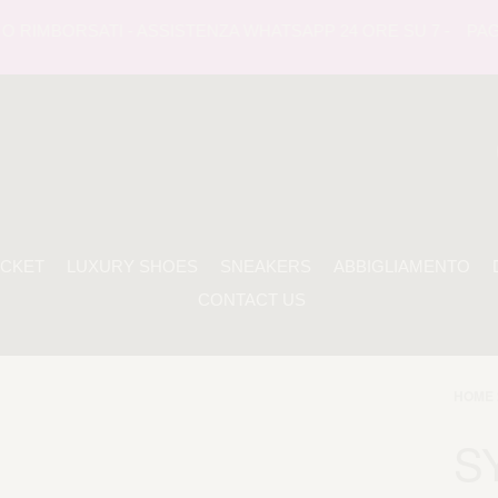
RIMBORSATI - ASSISTENZA WHATSAPP 24 ORE SU 7 -
PAGAME
ACKET
LUXURY SHOES
SNEAKERS
ABBIGLIAMENTO
CONTACT US
HOME 
S