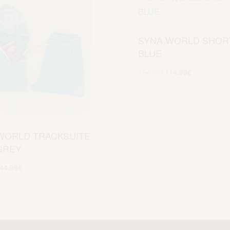
SYNA WORLD SHOR
BLUE
164.99
€
114.99
€
Scegli
WORLD TRACKSUITE
GREY
44.99
€
Scegli