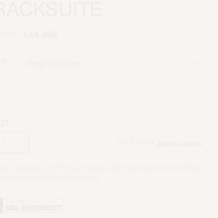
RACKSUITE
.99
€
144.99
€
IA
Aggiungi al carrello
BUY NOW
Add to wishlist
rie:
***NEW COLLECTION
,
All Products
,
NEW TRACKSUITE
,
SYNA WORLD
,
WORLD
,
SYNA WORLD TRACKSUITE