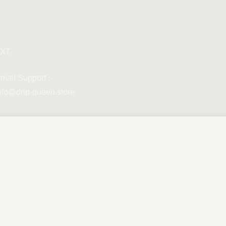
XT
mail Support :
nfo@drip-queen.store