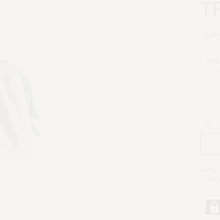
T
224
TAGL
Catego
SYNA 