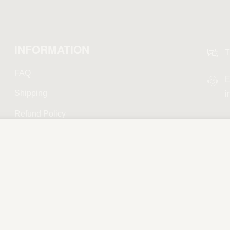
INFORMATION
T
FAQ
E
Shipping
i
Refund Policy
Privacy Policy
Terms and Conditions