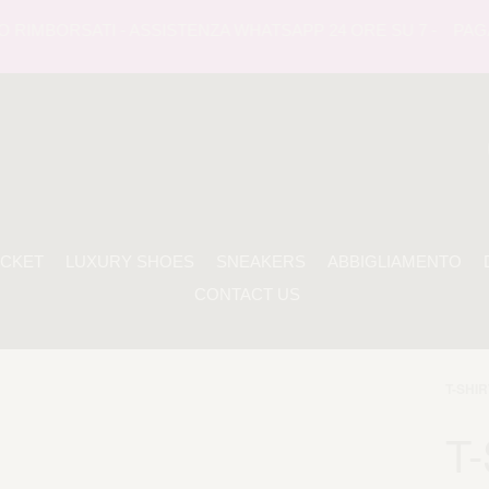
RIMBORSATI - ASSISTENZA WHATSAPP 24 ORE SU 7 -
PAGAME
ACKET
LUXURY SHOES
SNEAKERS
ABBIGLIAMENTO
CONTACT US
T-SHIR
T