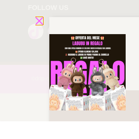
FOLLOW US
©drip-
queen 2025 All rights reserved!
T-SHIRT AMI PARIS