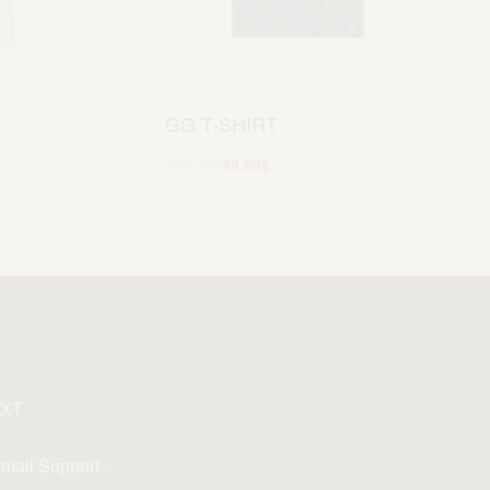
GG T-SHIRT
149.99
€
49.99
€
Scegli
XT
mail Support :