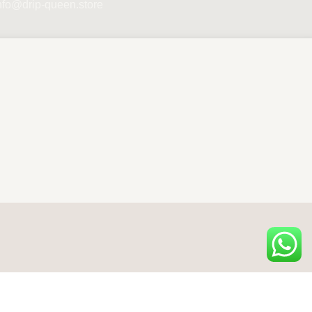
nfo@drip-queen.store
SELECT OPTIONS
149.99
€
49.99
€