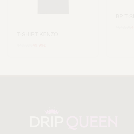
BP T-S
104.99
€
4
T-SHIRT KENZO
149.99
€
49.99
€
Scegli