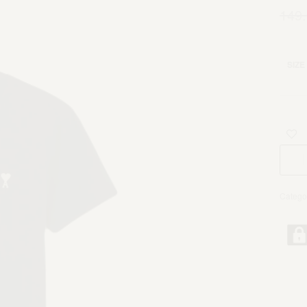
149
SIZE
Catego