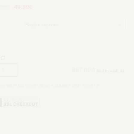
.99
€
49.99
€
Aggiungi al carrello
BUY NOW
Add to wishlist
rie:
AMI PARIS T-SHIRT
,
SEND A
,
SUMMER DRIP
,
T-SHIRT S