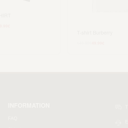
HIRT
9.99
€
T-shirt Burberry
Scegli
149.99
€
49.99
€
Scegli
INFORMATION
T
FAQ
E