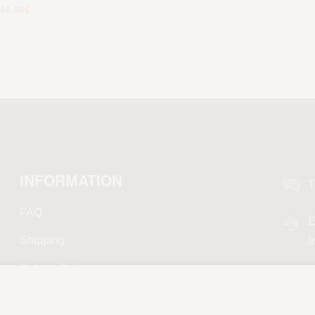
44.99
€
Scegli
INFORMATION
T
FAQ
E
Shipping
i
Refund Policy
Privacy Policy