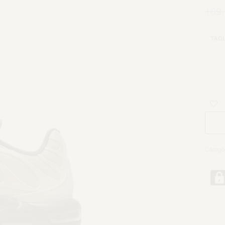
169
TAGL
Catego