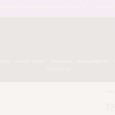
RSATI - ASSISTENZA WHATSAPP 24 ORE SU 7 -
PAGAMENTO S
ACKET
LUXURY SHOES
SNEAKERS
ABBIGLIAMENTO
CONTACT US
HOME 
T