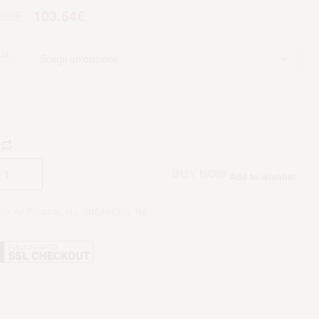
.99
€
103.54
€
IA
Aggiungi al carrello
BUY NOW
Add to wishlist
rie:
All Products
,
ALL SNEAKERS
,
TN