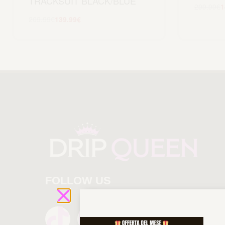
TRACKSUIT BLACK/BLUE
299.99
€
1
209.99
€
139.99
€
Scegli
FOLLOW US