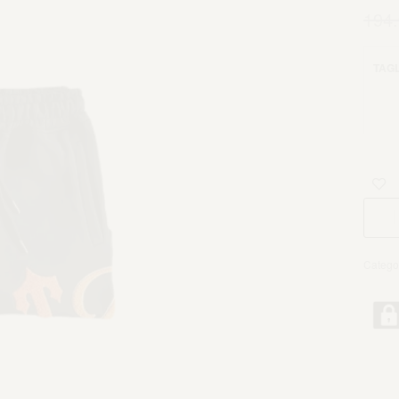
194
TAGL
Catego