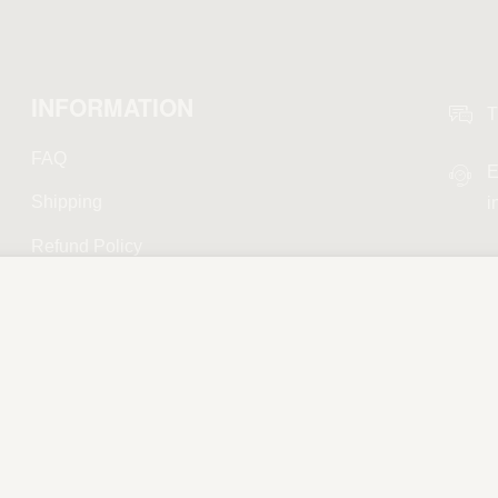
INFORMATION
T
FAQ
E
Shipping
i
Refund Policy
Privacy Policy
Terms and Conditions