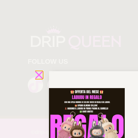
FOLLOW US
©drip-
queen 2025 All rights reserved!