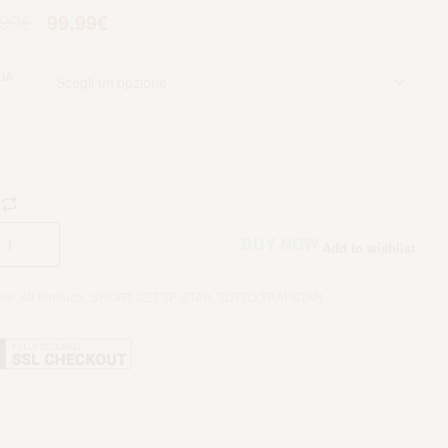
.99
€
99.99
€
IA
Aggiungi al carrello
BUY NOW
Add to wishlist
rie:
All Products
,
SHORT-SET TP-STAR
,
TUTTO TRAPSTAR