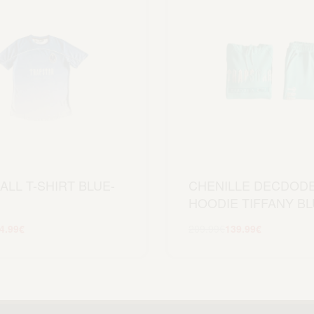
ALL T-SHIRT BLUE-
CHENILLE DECDODE
HOODIE TIFFANY B
4.99
€
209.99
€
139.99
€
Scegli
Scegli