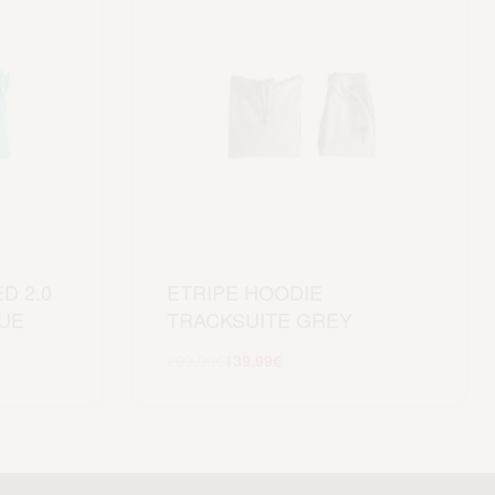
D 2.0
ETRIPE HOODIE
LUE
TRACKSUITE GREY
209.99
€
139.99
€
Scegli