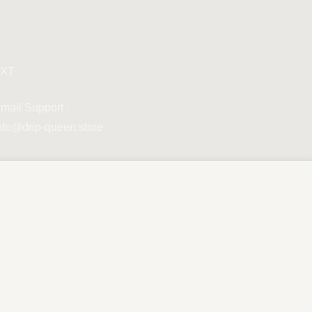
XT
mail Support :
nfo@drip-queen.store