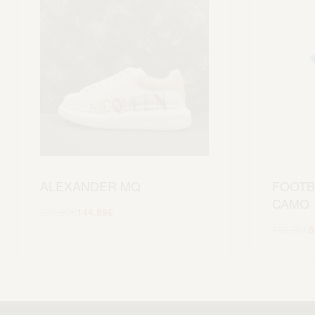
ALEXANDER MQ
FOOTB
CAMO
299.99
€
144.99
€
Scegli
109.99
€
5