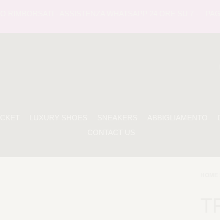
RIMBORSATI - ASSISTENZA WHATSAPP 24 ORE SU 7 -
PAGAME
ACKET
LUXURY SHOES
SNEAKERS
ABBIGLIAMENTO
CONTACT US
HOME 
T