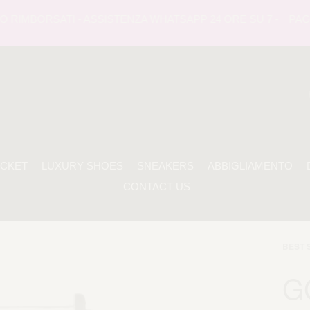
RIMBORSATI - ASSISTENZA WHATSAPP 24 ORE SU 7 -
PAGAME
ACKET
LUXURY SHOES
SNEAKERS
ABBIGLIAMENTO
CONTACT US
BEST 
G