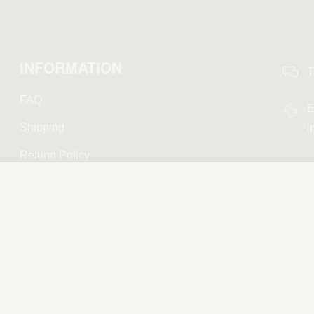
INFORMATION
T
FAQ
E
Shipping
i
Refund Policy
Privacy Policy
Terms and Conditions