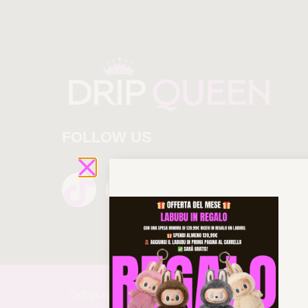
FOLLOW US
©drip-
queen 2025 All rights reserved!