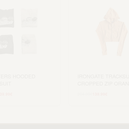
TERS HOODED
IRONGATE TRACKSU
SUIT
CROPPED ZIP ORA
39.99
€
204.99
€
139.99
€
Scegli
Scegli