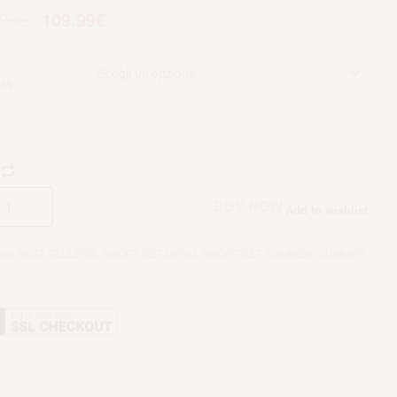
.99
€
109.99
€
IA
Aggiungi al carrello
BUY NOW
Add to wishlist
rie:
BEST SELLERS
,
SHORT SET MENU
,
SHORT-SET SUMMER
,
SUMMER