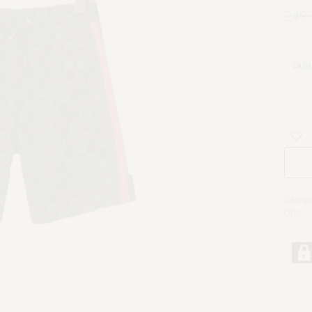
249
TAGL
Catego
DRIP