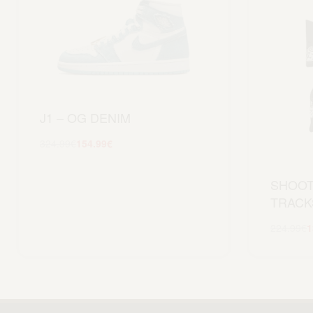
J1 – OG DENIM
324.99
€
154.99
€
Scegli
SHOO
TRACK
224.99
€
1