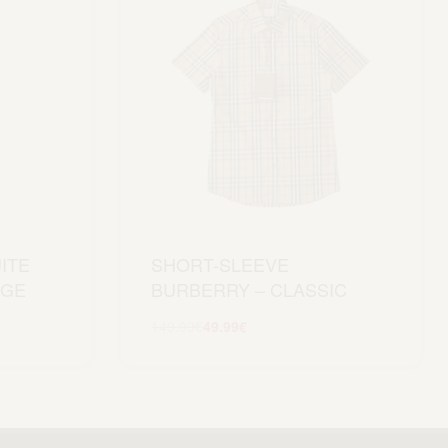
ITE
SHORT-SLEEVE
NGE
BURBERRY – CLASSIC
149.99
€
49.99
€
Scegli