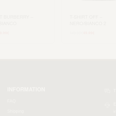
RT BURBERRY –
T-SHIRT OFF –
BIANCO
NERO/BIANCO 2
9.99
€
149.99
€
49.99
€
Scegli
Scegli
INFORMATION
T
FAQ
E
Shipping
i