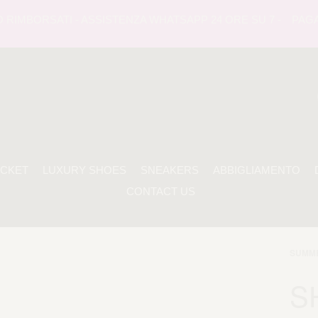
IMBORSATI - ASSISTENZA WHATSAPP 24 ORE SU 7 -
PAGAMEN
ACKET
LUXURY SHOES
SNEAKERS
ABBIGLIAMENTO
CONTACT US
SUMME
S