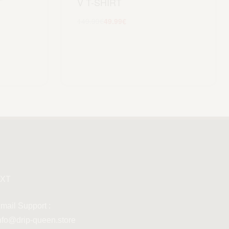
V T-SHIRT
149.99
€
49.99
€
Scegli
XT
mail Support :
nfo@drip-queen.store