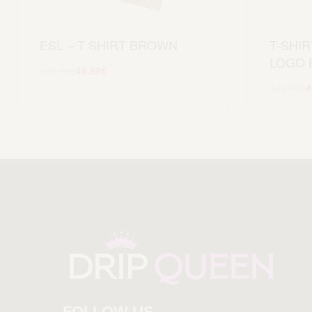
ESL – T SHIRT BROWN
T-SHI
LOGO 
149.99
€
49.99
€
Scegli
149.99
€
4
FOLLOW US