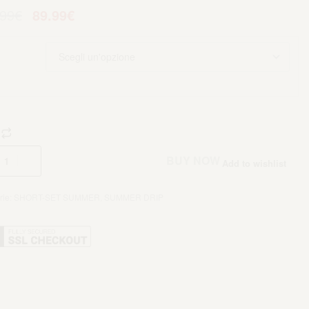
.99
€
89.99
€
Aggiungi al carrello
BUY NOW
Add to wishlist
rie:
SHORT-SET SUMMER
,
SUMMER DRIP