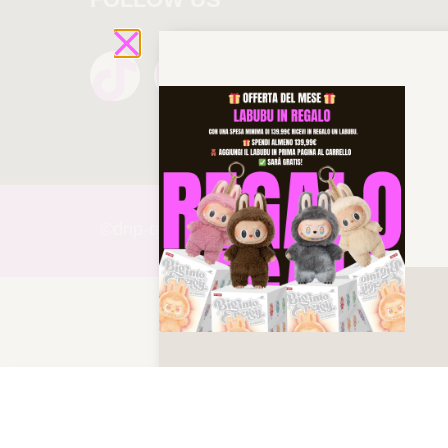
©drip-
queen 2025 All rights reserved!
SHORT – SET AMIRI