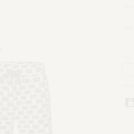
199
SIZE
Catego