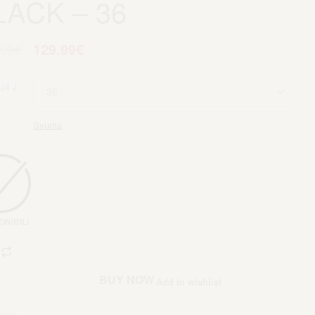
LACK – 36
.99
€
129.99
€
 J4 J
Svuota
ONIBILI
iungi al carrello
BUY NOW
Add to wishlist