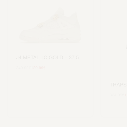
J4 METALLIC GOLD – 37.5
249.99
€
129.99
€
Scegli
TRAPS
324.99
€
1