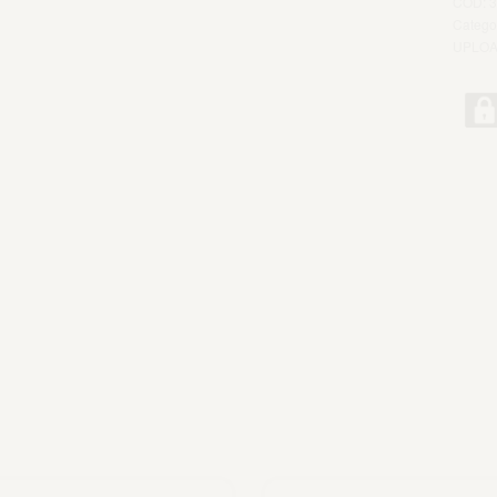
3
Catego
UPLOA