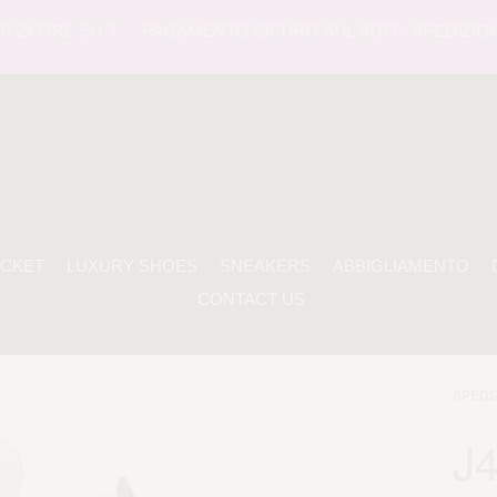
 ORE SU 7 -
PAGAMENTO SICURO SUL SITO - SPEDIZIONE TR
ACKET
LUXURY SHOES
SNEAKERS
ABBIGLIAMENTO
CONTACT US
SPEDI
J