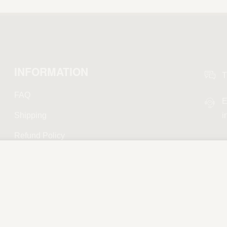
INFORMATION
T
FAQ
E
Shipping
i
Refund Policy
Privacy Policy
Terms and Conditions