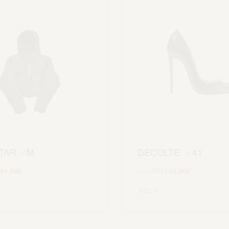
TAR – M
DECOLTE’ – 41
49.99
€
299.99
€
144.99
€
Scegli
Scegli
SIZE: 41