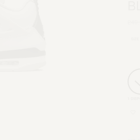
B
249
SIZE
1 DISP
Agg