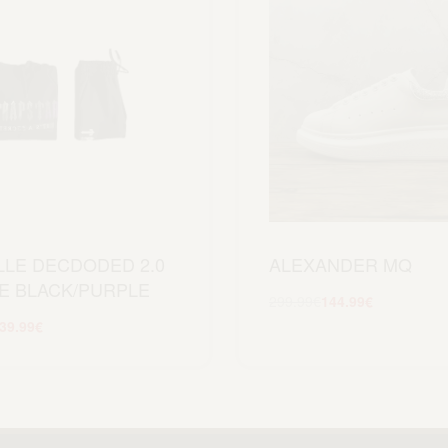
LLE DECDODED 2.0
ALEXANDER MQ
E BLACK/PURPLE
299.99
€
144.99
€
Scegli
39.99
€
Scegli