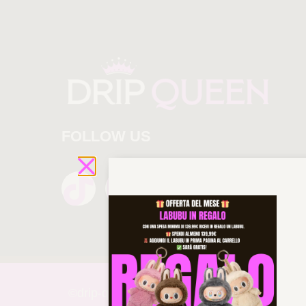
FOLLOW US
©drip-
queen 2025 All rights reserved!