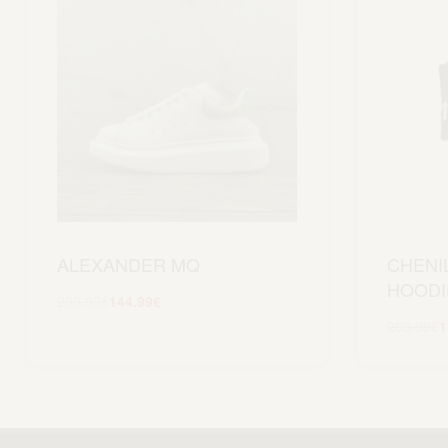
ALEXANDER MQ
CHENI
HOODI
299.99
€
144.99
€
Scegli
209.99
€
1