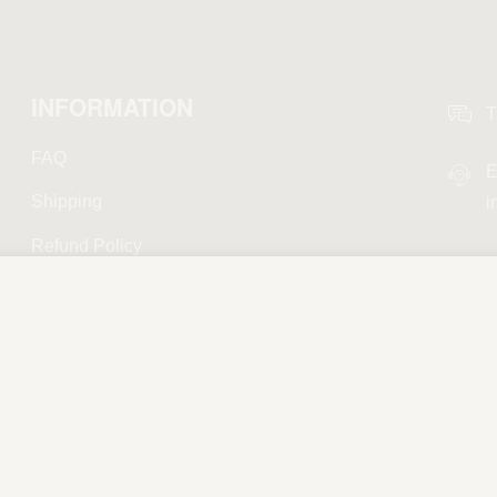
INFORMATION
T
FAQ
E
Shipping
i
Refund Policy
Privacy Policy
Terms and Conditions