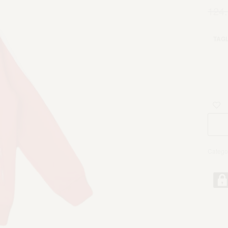
124
TAGL
Catego