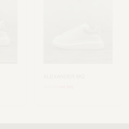
ALEXANDER MQ
299.99
€
144.99
€
Scegli