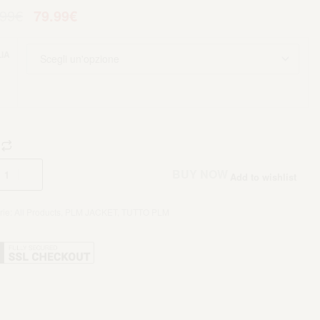
.99
€
79.99
€
IA
Aggiungi al carrello
BUY NOW
Add to wishlist
rie:
All Products
,
PLM JACKET
,
TUTTO PLM