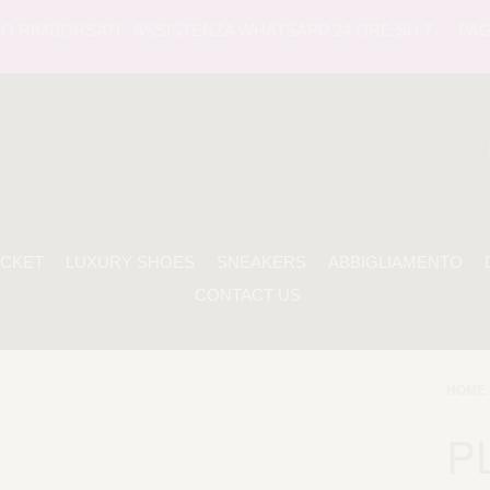
RIMBORSATI - ASSISTENZA WHATSAPP 24 ORE SU 7 -
PAGAME
ACKET
LUXURY SHOES
SNEAKERS
ABBIGLIAMENTO
CONTACT US
HOME 
P