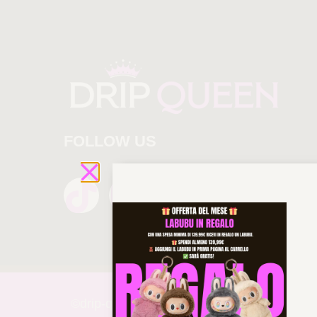
FOLLOW US
©drip-
queen 2025 All rights reserved!