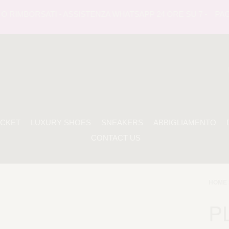
 RIMBORSATI - ASSISTENZA WHATSAPP 24 ORE SU 7 -
PAGAME
ACKET
LUXURY SHOES
SNEAKERS
ABBIGLIAMENTO
CONTACT US
HOME 
P