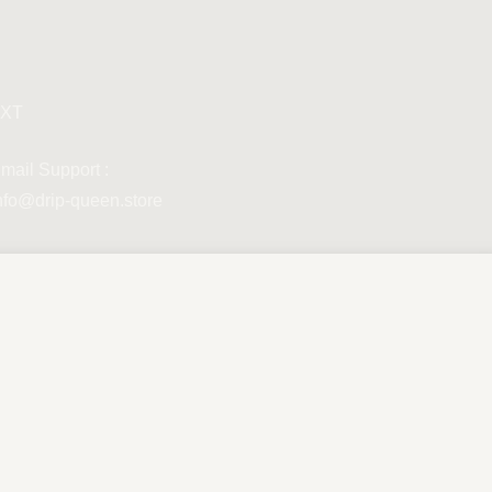
XT
mail Support :
nfo@drip-queen.store