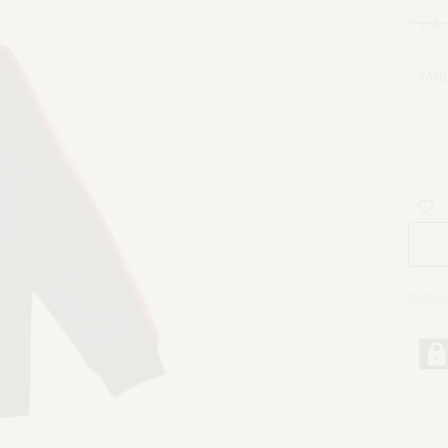
124
TAGL
Catego