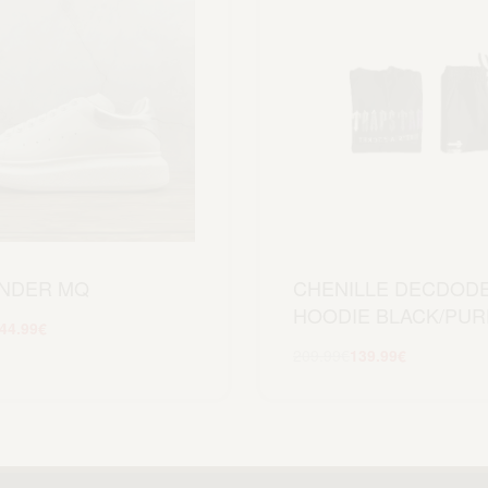
NDER MQ
CHENILLE DECDODE
HOODIE BLACK/PUR
44.99
€
Scegli
209.99
€
139.99
€
Scegli