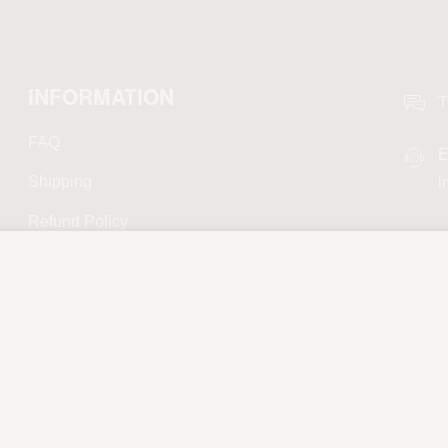
INFORMATION
T
FAQ
E
Shipping
i
Refund Policy
Privacy Policy
Terms and Conditions