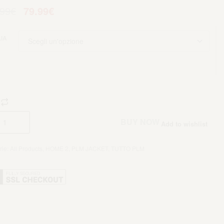
.99
€
79.99
€
IA
Aggiungi al carrello
BUY NOW
Add to wishlist
rie:
All Products
,
HOME 2
,
PLM JACKET
,
TUTTO PLM