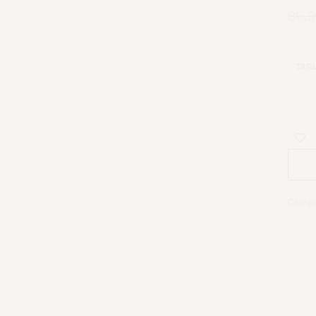
89.9
TAGL
Catego