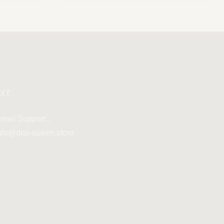
XT
mail Support :
nfo@drip-queen.store