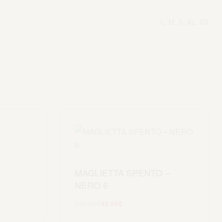
L, M, S, XL, XS
MAGLIETTA SPENTO –
NERO 6
149.99
€
49.99
€
Scegli