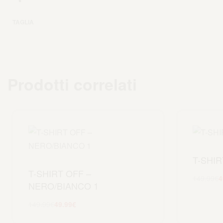
TAGLIA
Prodotti correlati
T-SHIR
T-SHIRT OFF –
149.99
€
4
NERO/BIANCO 1
149.99
€
49.99
€
Scegli