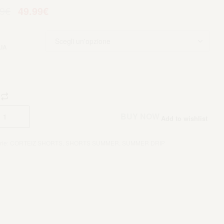
9
€
49.99
€
IA
Aggiungi al carrello
BUY NOW
Add to wishlist
rie:
CORTEIZ SHORTS
,
SHORTS SUMMER
,
SUMMER DRIP