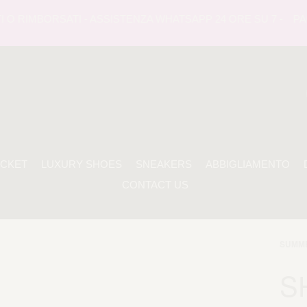
O RIMBORSATI - ASSISTENZA WHATSAPP 24 ORE SU 7 -
PAGA
ACKET
LUXURY SHOES
SNEAKERS
ABBIGLIAMENTO
CONTACT US
SUMME
S