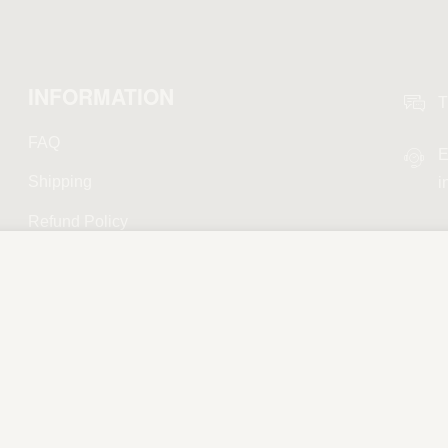
INFORMATION
T
FAQ
E
Shipping
i
Refund Policy
Privacy Policy
Terms and Conditions