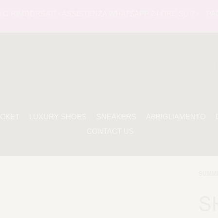
 RIMBORSATI - ASSISTENZA WHATSAPP 24 ORE SU 7 -
PAGAM
ACKET
LUXURY SHOES
SNEAKERS
ABBIGLIAMENTO
CONTACT US
SUMME
S