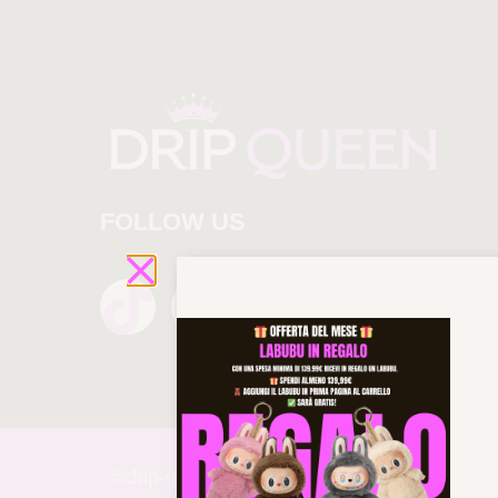
FOLLOW US
©drip-
queen 2025 All rights reserved!