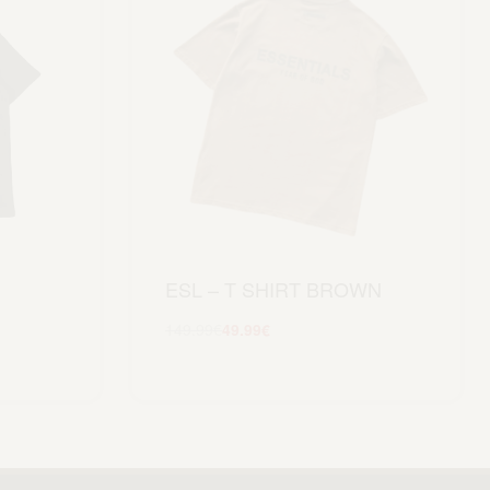
ESL – T SHIRT BROWN
149.99
€
49.99
€
Scegli