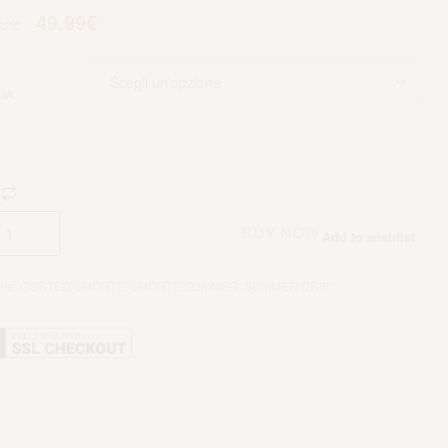
9
€
49.99
€
IA
Aggiungi al carrello
BUY NOW
Add to wishlist
rie:
CORTEIZ SHORTS
,
SHORTS SUMMER
,
SUMMER DRIP