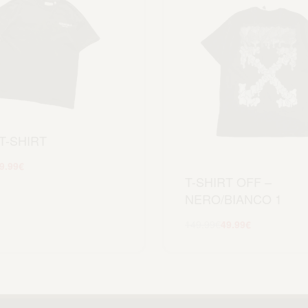
T-SHIRT
9.99
€
T-SHIRT OFF –
Scegli
NERO/BIANCO 1
149.99
€
49.99
€
Scegli