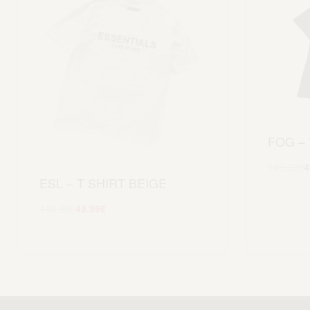
FOG – 
149.99
€
4
ESL – T SHIRT BEIGE
149.99
€
49.99
€
Scegli