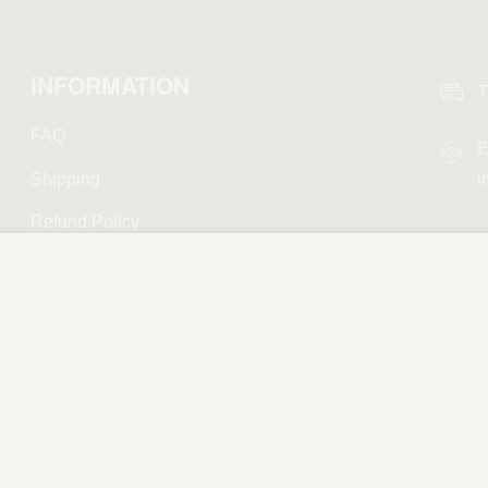
INFORMATION
T
FAQ
E
Shipping
i
Refund Policy
Privacy Policy
Terms and Conditions