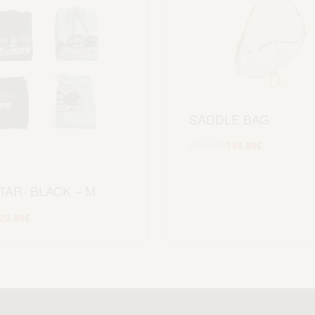
SADDLE BAG
399.99
€
149.99
€
Aggiungi al carrel
TAR- BLACK – M
29.99
€
Scegli