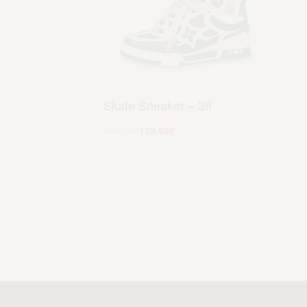
Skate Sneaker – 38
349.99
€
139.99
€
Scegli
lo