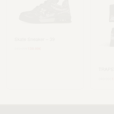
Skate Sneaker – 39
349.99
€
139.99
€
Scegli
TRAPS
249.99
€
1