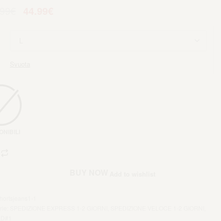
.99
€
44.99
€
Svuota
ONIBILI
iungi al carrello
BUY NOW
Add to wishlist
hortsjeans1-1
rie:
SPEDIZIONE EXPRESS 1-2 GIORNI
,
SPEDIZIONE VELOCE 1-2 GIORNI
,
D#1