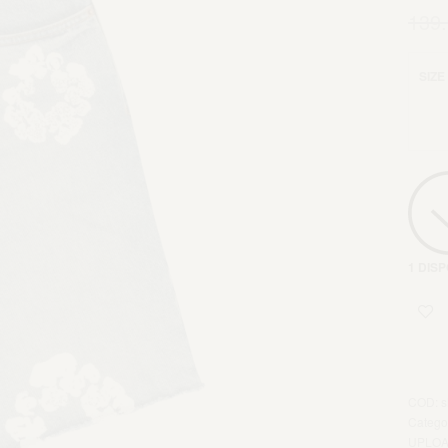
139
SIZE
1 DISP
Agg
s
Catego
UPLOA