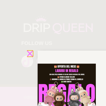
FOLLOW US
©drip-
queen 2025 All rights reserved!