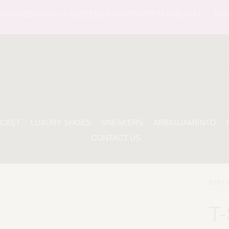
 RIMBORSATI - ASSISTENZA WHATSAPP 24 ORE SU 7 -
PAGAME
ACKET
LUXURY SHOES
SNEAKERS
ABBIGLIAMENTO
CONTACT US
BEST 
T