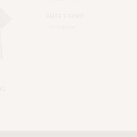
AMIRI T-SHIRT
149.99
€
49.99
€
Scegli
IC