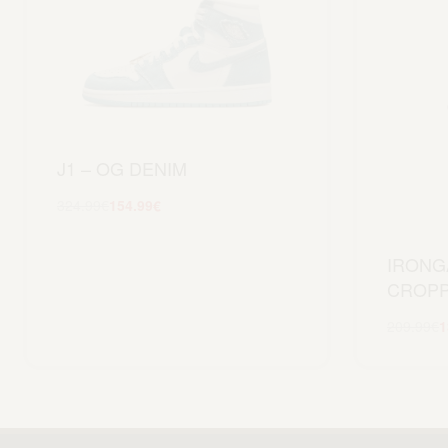
J1 – OG DENIM
324.99
€
154.99
€
Scegli
IRONG
CROPP
209.99
€
1