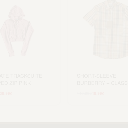
ATE TRACKSUITE
SHORT-SLEEVE
ED ZIP PINK
BURBERRY – CLASS
39.99
€
149.99
€
49.99
€
Scegli
Scegli