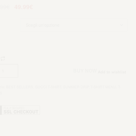
.99
€
49.99
€
Aggiungi al carrello
BUY NOW
Add to wishlist
rie:
BEST SELLERS
,
GUCCI T-SHIRT
,
SUMMER DRIP
,
T-SHIRT MENU
,
T-
 S