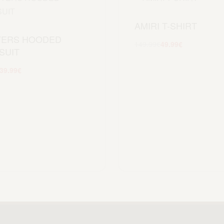
AMIRI T-SHIRT
TERS HOODED
149.99
€
49.99
€
SUIT
Scegli
39.99
€
Scegli