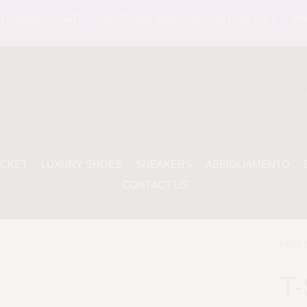
O RIMBORSATI - ASSISTENZA WHATSAPP 24 ORE SU 7 -
PAGA
ACKET
LUXURY SHOES
SNEAKERS
ABBIGLIAMENTO
CONTACT US
BEST 
T