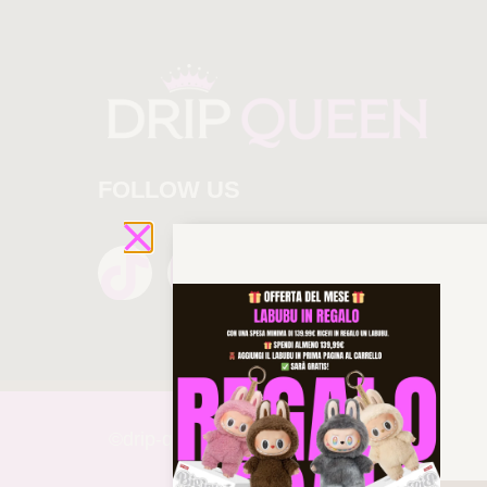
FOLLOW US
©drip-
queen 2025 All rights reserved!