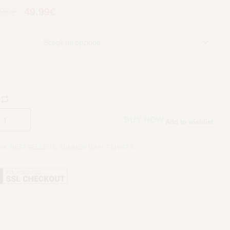
.99
€
49.99
€
Aggiungi al carrello
BUY NOW
Add to wishlist
rie:
BEST SELLERS
,
SUMMER DRIP
,
T-SHIRT S