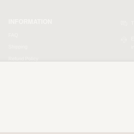
INFORMATION
T
FAQ
E
Shipping
i
Refund Policy
Privacy Policy
Terms and Conditions