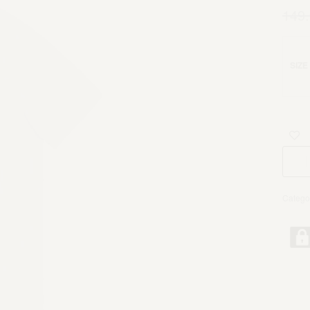
149
SIZE
Catego