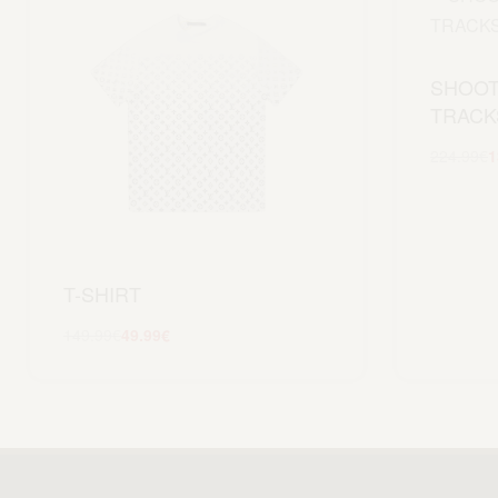
SHOO
TRACK
224.99
€
1
T-SHIRT
149.99
€
49.99
€
Scegli