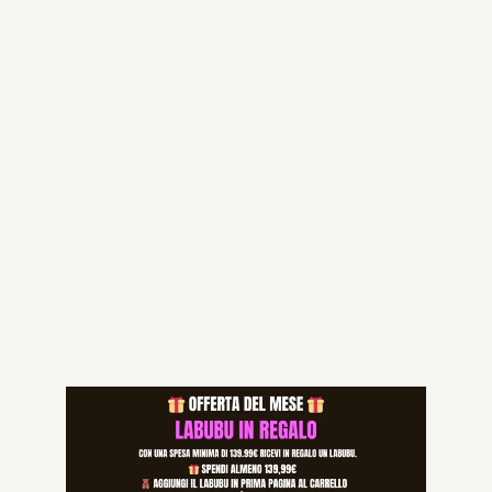
Aggiungi al carrello
Categorie:
AMI PARIS T-SHIRT
,
NUOVI ARRIVI
,
SEND A
,
SUMMER DRIP
,
T-
SHIRT S
Specifications
L, M, S, XL
SIZE
Prodotti correlati