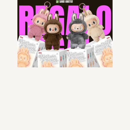
-52% OFF
BP T-SHIRT
104.99
€
49.99
€
-67% OFF
ESL – T SHIRT BROWN
Scegli
149.99
€
49.99
€
Scegli