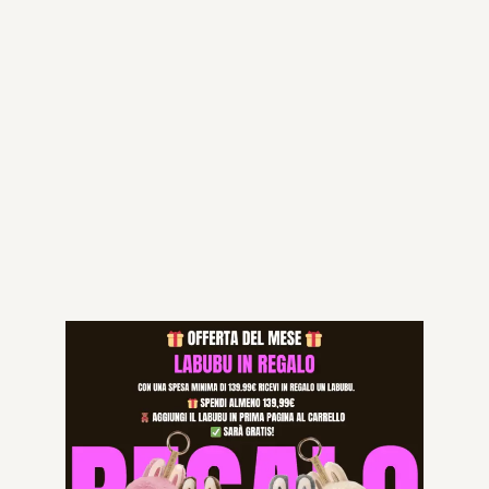
древняя мифология%2C приключения%2C
животные или спорт — для каждая найдется своя
слот-игра. Такое разнообразие позволяла игрокам
найти игры%2C которые им но понравятся и
придутся по душе. Одного из отличительных
особенностей игровых автоматов Mostbet являются
слоты с прогрессивным джекпотом. Же этих играх
джекпот увеличивается с течении времени по
меньшей того%2C как не игроков делают ставки.
Это означает%2C что потенциальный выигрыш
например быть огромным%2C обеспечивается
захватывающий и полезна опыт для игроков.
Турниры И Лотереи и Мостбет
Хотя в некоторых случаях у пользователей могут
возникнуть трудности со доступом к платформе из-