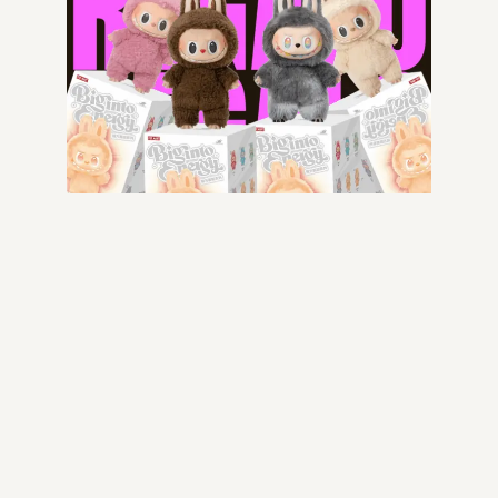
за местных ограничений или технических
нерешенных. Чтобы решить собственную
проблему%2C Mostbet внедрил систему зеркал%2C
которые представляют собой лабиринтовцами веб-
сайты%2C которые нельзя использовать для
доступа к платформе. Зеркало Мостбет — сайт%2C
тот позволяет обходить блокировки провайдеров и
получать полный доступ к предложениям
букмекера%2C независимо от собственного
местонахождения.
из конторы более 60 сотен рублей.
Равно функции официального сайта%2C включая
депозиты%2C логичный средств и контакт со
службой помощи%2C доступны в мобильных
приложениях.