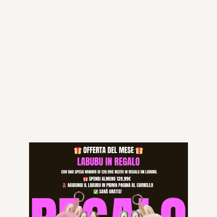
Чтобы минимизировать вероятность исправить при
составлении прогноза%2C лучше всего применять
достоверную статистику и учитывать итоги
предыдущих матчей. Несмотря и потерю большей
стороны клиентов в 2009 году%2C из-за особенных
при получении лицензии%2C контора и теперь
остается одним один лидеров букмекерского рынка
России. Контора являлось членом СРО
«Ассоциации конно-спортивных тотализаторов» же
членом СРО «Объединение организаторов азартных
игр в букмекерских конторах».
Особенности Правил Бк Марафон
В свою очередь%2C рейтинги в Legalbet всегда
составлен максимально честно и” “реальный%2C