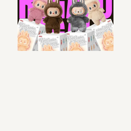
Okamžité transakce znamenají, že hráči mohou
okamžitě vkládat prostředky nebo vybírat výhry. Toto je
výrazný kontrast oproti často dlouhým zpracovatelským
dobám tradičních bankovních postupů. Finanční údaje
uživatelů jsou chráněny před herní platformou, protože
Trustly působí veoma prostředník mezi bankou a
kasinem. Mezi možnosti vkladu patří klasické bankovní
převody, které nabízejí osvědčené zabezpečení, rychlé
elektronické peněženky a nově se rozvíjející svět
kryptoměn. Online kasina jsou v dnešní době oblíbená
díky své neomezené dostupnosti. Můžete si vychutnat
vzrušení z kasina z pohodlí domova, z nedaleké kavárny
nebo dokonce mhh odlehlém vrcholu hory.
Total Casino Živé Casino